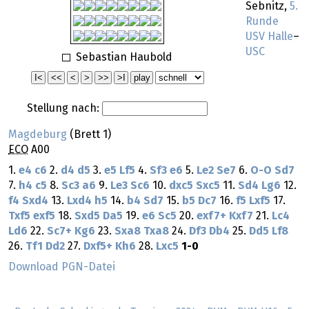
Sebnitz,
5.
Runde
USV Halle
–
USC
Sebastian Haubold
Stellung nach:
Magdeburg
(Brett 1)
ECO
A00
1.
e4
c6
2.
d4
d5
3.
e5
Lf5
4.
Sf3
e6
5.
Le2
Se7
6.
O-O
Sd7
7.
h4
c5
8.
Sc3
a6
9.
Le3
Sc6
10.
dxc5
Sxc5
11.
Sd4
Lg6
12.
f4
Sxd4
13.
Lxd4
h5
14.
b4
Sd7
15.
b5
Dc7
16.
f5
Lxf5
17.
Txf5
exf5
18.
Sxd5
Da5
19.
e6
Sc5
20.
exf7+
Kxf7
21.
Lc4
Ld6
22.
Sc7+
Kg6
23.
Sxa8
Txa8
24.
Df3
Db4
25.
Dd5
Lf8
26.
Tf1
Dd2
27.
Dxf5+
Kh6
28.
Lxc5
1-0
Download PGN-Datei