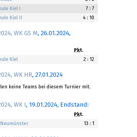
le Kiel I
7 : 7
le Kiel II
4 : 10
2024, WK GS M
,
26.01.2024
,
Pkt.
ule Kiel
2 : 12
2024, WK HR
,
27.01.2024
en keine Teams bei diesem Turnier mit.
024, WK I
,
19.01.2024
, Endstand:
Pkt.
e Neumünster
13 : 1