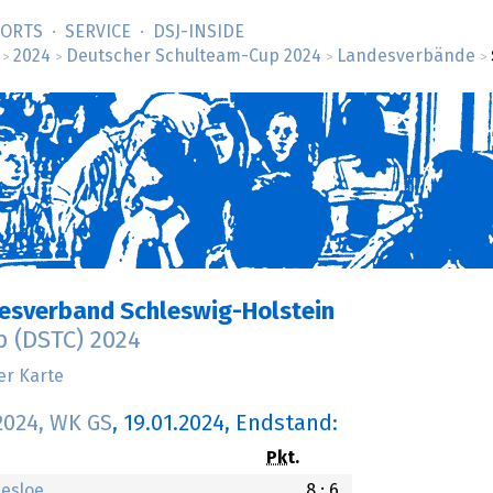
SORTS
SERVICE
DSJ-­INSIDE
2024
Deutscher Schulteam-Cup 2024
Landesverbände
>
>
>
>
esverband Schleswig-Holstein
 (DSTC) 2024
er Karte
2024, WK GS
,
19.01.2024
, Endstand:
Pkt.
desloe
8 : 6