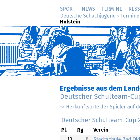
SPORT
NEWS
TERMINE
RES
Deutsche Schachjugend
Termine
>
Holstein
Ergebnisse aus dem Land
Deutscher Schulteam-Cup
-> Herkunftsorte der Spieler auf d
Deutscher Schulteam-Cup 
Pl.
Rg
Verein
10
8
Stadtschule Bad Ol