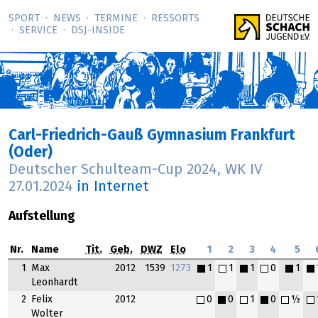
SPORT
NEWS
TERMINE
RESSORTS
SERVICE
DSJ-­INSIDE
Carl-Friedrich-Gauß Gymnasium Frankfurt
(Oder)
Deutscher Schulteam-Cup 2024, WK IV
27.01.2024
in Internet
Aufstellung
Nr.
Name
Tit.
Geb.
DWZ
Elo
1
2
3
4
5
1
Max
2012
1539
1273
1
1
1
0
1
Leonhardt
2
Felix
2012
0
0
1
0
½
Wolter