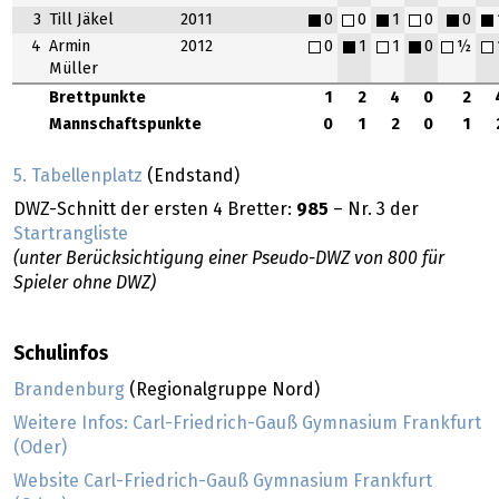
3
Till Jäkel
2011
0
0
1
0
0
4
Armin
2012
0
1
1
0
½
Müller
Brettpunkte
1
2
4
0
2
Mannschaftspunkte
0
1
2
0
1
5. Tabellenplatz
(Endstand)
DWZ-Schnitt der ersten 4 Bretter:
985
– Nr. 3 der
Startrangliste
(unter Berücksichtigung einer Pseudo-DWZ von 800 für
Spieler ohne DWZ)
Schulinfos
Brandenburg
(Regionalgruppe Nord)
Weitere Infos: Carl-Friedrich-Gauß Gymnasium Frankfurt
(Oder)
Website Carl-Friedrich-Gauß Gymnasium Frankfurt