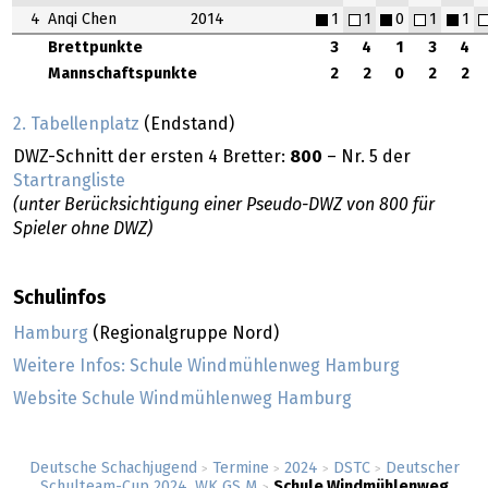
4
Anqi Chen
2014
1
1
0
1
1
Brettpunkte
3
4
1
3
4
Mannschaftspunkte
2
2
0
2
2
2. Tabellenplatz
(Endstand)
DWZ-Schnitt der ersten 4 Bretter:
800
– Nr. 5 der
Startrangliste
(unter Berücksichtigung einer Pseudo-DWZ von 800 für
Spieler ohne DWZ)
Schulinfos
Hamburg
(Regionalgruppe Nord)
Weitere Infos: Schule Windmühlenweg Hamburg
Website Schule Windmühlenweg Hamburg
Deutsche Schachjugend
Termine
2024
DSTC
Deutscher
>
>
>
>
Schulteam-Cup 2024, WK GS M
Schule Windmühlenweg
>