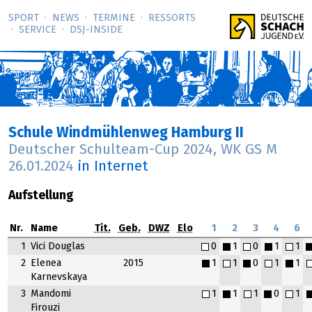
SPORT
NEWS
TERMINE
RESSORTS
SERVICE
DSJ-­INSIDE
Schule Windmühlenweg Hamburg II
Deutscher Schulteam-Cup 2024, WK GS M
26.01.2024
in Internet
Aufstellung
Nr.
Name
Tit.
Geb.
DWZ
Elo
1
2
3
4
6
1
Vici Douglas
0
1
0
1
1
2
Elenea
2015
1
1
0
1
1
Karnevskaya
3
Mandomi
1
1
1
0
1
Firouzi