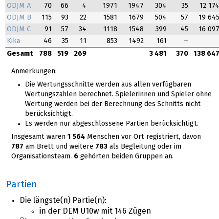
ODJM A
70
66
4
1971
1947
304
35
12 17
ODJM B
115
93
22
1581
1679
504
57
19 64
ODJM C
91
57
34
1118
1548
399
45
16 09
Kika
46
35
11
853
1492
161
–
Gesamt
788
519
269
3 481
370
138 64
Anmerkungen:
Die Wertungsschnitte werden aus allen verfügbaren
Wertungszahlen berechnet. Spielerinnen und Spieler ohne
Wertung werden bei der Berechnung des Schnitts nicht
berücksichtigt.
Es werden nur abgeschlossene Partien berücksichtigt.
Insgesamt waren
1 564
Menschen vor Ort registriert, davon
787
am Brett und weitere
783
als Begleitung oder im
Organisationsteam.
6
gehörten beiden Gruppen an.
Partien
Die längste(n) Partie(n):
in der DEM U10w mit 146 Zügen