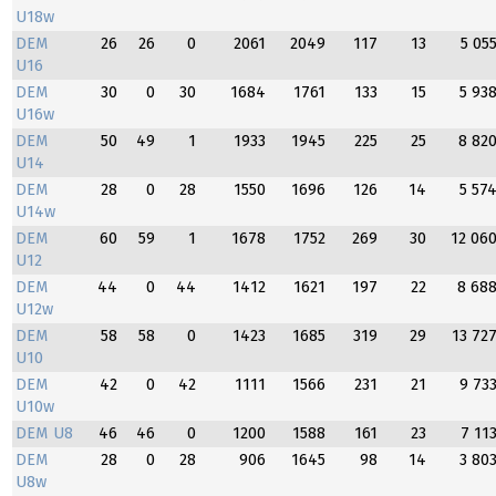
U18w
DEM
26
26
0
2061
2049
117
13
5 05
U16
DEM
30
0
30
1684
1761
133
15
5 93
U16w
DEM
50
49
1
1933
1945
225
25
8 82
U14
DEM
28
0
28
1550
1696
126
14
5 57
U14w
DEM
60
59
1
1678
1752
269
30
12 06
U12
DEM
44
0
44
1412
1621
197
22
8 68
U12w
DEM
58
58
0
1423
1685
319
29
13 72
U10
DEM
42
0
42
1111
1566
231
21
9 73
U10w
DEM U8
46
46
0
1200
1588
161
23
7 11
DEM
28
0
28
906
1645
98
14
3 80
U8w