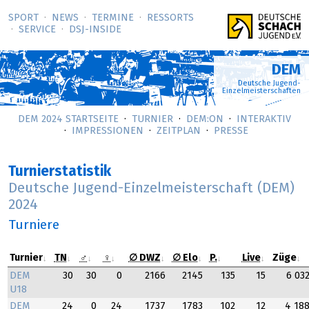
SPORT
NEWS
TERMINE
RESSORTS
SERVICE
DSJ-­INSIDE
DEM
Deutsche Jugend-
Einzelmeisterschaften
DEM 2024 STARTSEITE
TURNIER
DEM:ON
INTERAKTIV
IMPRESSIONEN
ZEITPLAN
PRESSE
Turnierstatistik
Deutsche Jugend-Einzelmeisterschaft (DEM)
2024
Turniere
Turnier
TN
♂
♀
∅ DWZ
∅ Elo
P.
Live
Züge
DEM
30
30
0
2166
2145
135
15
6 03
U18
DEM
24
0
24
1737
1783
102
12
4 18