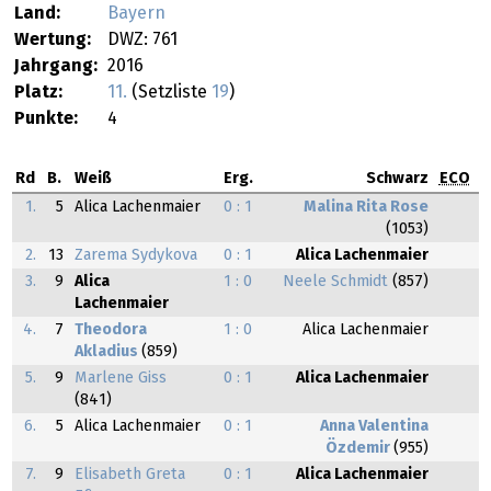
Land:
Bayern
Wertung:
DWZ: 761
Jahrgang:
2016
Platz:
11.
(Setzliste
19
)
Punkte:
4
Rd
B.
Weiß
Erg.
Schwarz
ECO
1.
5
Alica Lachenmaier
0 : 1
Malina Rita Rose
(1053)
2.
13
Zarema Sydykova
0 : 1
Alica Lachenmaier
3.
9
Alica
1 : 0
Neele Schmidt
(857)
Lachenmaier
4.
7
Theodora
1 : 0
Alica Lachenmaier
Akladius
(859)
5.
9
Marlene Giss
0 : 1
Alica Lachenmaier
(841)
6.
5
Alica Lachenmaier
0 : 1
Anna Valentina
Özdemir
(955)
7.
9
Elisabeth Greta
0 : 1
Alica Lachenmaier