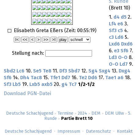
5. Runde
(Brett 10)
1.
d4
d5
2.
Lf4
e6
3.
Elisabeth Greta Eßers (Zeit:
00:55:19
)
Sf3
c5
4.
c3
Ld6
5.
Lxd6
Dxd6
6.
e3
Sf6
7.
Stellung nach:
Ld3
O-O
8.
O-O
Ld7
9.
Sbd2
Lc6
10.
Se5
Te8
11.
Df3
Sbd7
12.
Sg4
Sxg4
13.
Dxg4
Sf6
14.
Dh4
Tac8
15.
Tfe1
Dd7
16.
Te2
Dd6
17.
Tae1
a6
18.
Sf3
Lb5
19.
Lxb5
axb5
20.
g4
Tc7
1/2-1/2
Download PGN-Datei
Deutsche Schachjugend
Termine
2024
DEM
DEM U8w
5.
>
>
>
>
>
Runde
Partie Brett 10
>
Deutsche Schachjugend
Impressum
Datenschutz
Kontakt