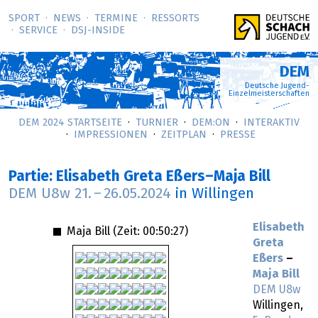
SPORT
NEWS
TERMINE
RESSORTS
SERVICE
DSJ-­INSIDE
DEM
Deutsche Jugend-
Einzelmeisterschaften
DEM 2024 STARTSEITE
TURNIER
DEM:ON
INTERAKTIV
IMPRESSIONEN
ZEITPLAN
PRESSE
Partie: Elisabeth Greta Eßers–Maja Bill
DEM U8w
21.
–
26.05.2024
in Willingen
Elisabeth
Maja Bill (Zeit:
00:50:27
)
Greta
Eßers
–
Maja Bill
DEM U8w
Willingen,