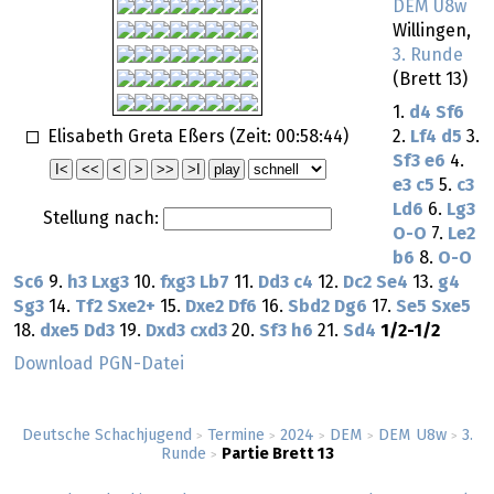
DEM U8w
Willingen,
3. Runde
(Brett 13)
1.
d4
Sf6
Elisabeth Greta Eßers (Zeit:
00:58:44
)
2.
Lf4
d5
3.
Sf3
e6
4.
e3
c5
5.
c3
Ld6
6.
Lg3
Stellung nach:
O-O
7.
Le2
b6
8.
O-O
Sc6
9.
h3
Lxg3
10.
fxg3
Lb7
11.
Dd3
c4
12.
Dc2
Se4
13.
g4
Sg3
14.
Tf2
Sxe2+
15.
Dxe2
Df6
16.
Sbd2
Dg6
17.
Se5
Sxe5
18.
dxe5
Dd3
19.
Dxd3
cxd3
20.
Sf3
h6
21.
Sd4
1/2-1/2
Download PGN-Datei
Deutsche Schachjugend
Termine
2024
DEM
DEM U8w
3.
>
>
>
>
>
Runde
Partie Brett 13
>