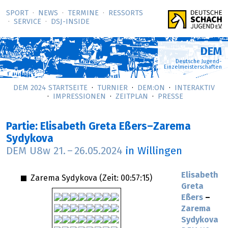
SPORT
NEWS
TERMINE
RESSORTS
SERVICE
DSJ-­INSIDE
DEM
Deutsche Jugend-
Einzelmeisterschaften
DEM 2024 STARTSEITE
TURNIER
DEM:ON
INTERAKTIV
IMPRESSIONEN
ZEITPLAN
PRESSE
Partie: Elisabeth Greta Eßers–Zarema
Sydykova
DEM U8w
21.
–
26.05.2024
in Willingen
Elisabeth
Zarema Sydykova (Zeit:
00:57:15
)
Greta
Eßers
–
Zarema
Sydykova