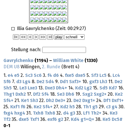
Illia Gavrylchenko (Zeit:
00:29:27
)
Stellung nach:
Gavrylchenko
(1194) –
William White
(1330)
DEM U8
Willingen,
2. Runde
(Brett 4)
1.
e4
e5
2.
Sc3
Sc6
3.
f4
d6
4.
fxe5
dxe5
5.
Sf3
Lc5
6.
Lc4
Sf6
7.
d3
Lg4
8.
De2
Sd4
9.
Dd1
Sxf3+
10.
gxf3
Lh3
11.
De2
Sh5
12.
Le3
Lxe3
13.
Dxe3
Dh4+
14.
Kd2
Lg2
15.
Sd5
Kd7
16.
Thg1
Dxh2
17.
Df2
Sf4
18.
Se3
Dh6
19.
Sxg2
Sxg2+
20.
Ke2
Sf4+
21.
Ke1
Sh3
22.
Dh2
De3+
23.
De2
Dxg1+
24.
Df1
Dxf1+
25.
Kxf1
f6
26.
Ke2
Sf4+
27.
Kd2
h5
28.
Th1
g5
29.
c3
g4
30.
fxg4
hxg4
31.
Txh8
Txh8
32.
d4
g3
33.
Lf1
Th2+
34.
Ke3
Tf2
35.
dxe5
Txf1
36.
exf6
g2
37.
Kd4
g1=Q+
38.
Ke5
Dc5#
0-1