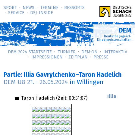
SPORT
NEWS
TERMINE
RESSORTS
SERVICE
DSJ-­INSIDE
DEM
Deutsche Jugend-
Einzelmeisterschaften
DEM 2024 STARTSEITE
TURNIER
DEM:ON
INTERAKTIV
IMPRESSIONEN
ZEITPLAN
PRESSE
Partie: Illia Gavrylchenko–Taron Hadelich
DEM U8
21.
–
26.05.2024
in Willingen
Illia
Taron Hadelich (Zeit:
00:51:07
)