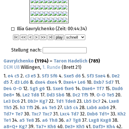
Illia Gavrylchenko (Zeit:
00:44:34
)
Stellung nach:
Gavrylchenko
(1194) –
Taron Hadelich
(785)
DEM U8
Willingen,
1. Runde
(Brett 21)
1.
e4
c5
2.
c3
e5
3.
Sf3
Sf6
4.
Sxe5
d6
5.
Sf3
Sxe4
6.
De2
d5
7.
d3
Ld6
8.
dxe4
dxe4
9.
Dxe4+
Le6
10.
Dxb7
Sd7
11.
De4
O-O
12.
Sg5
g6
13.
Sxe6
fxe6
14.
Dxe6+
Tf7
15.
Dxd6
De8+
16.
Le2
Td8
17.
Dd3
Sb6
18.
Dc2
Tf5
19.
O-O
Te5
20.
Le3
Dc6
21.
Db3+
Kg7
22.
Td1
Tde8
23.
Lb5
Dc7
24.
Lxe8
Th5
25.
h3
Tf5
26.
a4
Te5
27.
Lb5
c4
28.
Lxb6
axb6
29.
Td7+
Te7
30.
Txc7
Txc7
31.
Lxc4
Td7
32.
Dxb6
Td1+
33.
Kh2
Te1
34.
a5
Te8
35.
a6
Th8
36.
a7
Tg8
37.
Lxg8
Kxg8
38.
a8=Q+
Kg7
39.
Ta7+
Kh6
40.
De3+
Kh5
41.
Daf3+
Kh4
42.