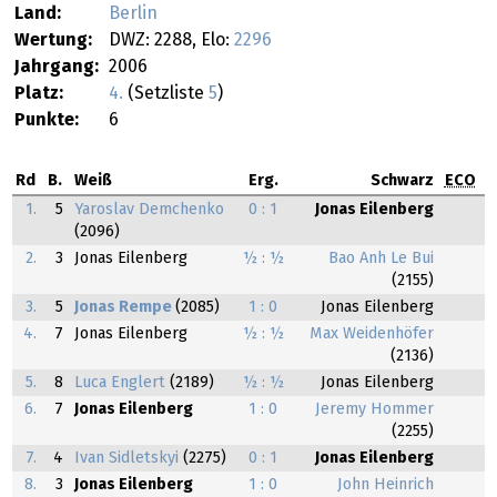
Land:
Berlin
Wertung:
DWZ: 2288, Elo:
2296
Jahrgang:
2006
Platz:
4.
(Setzliste
5
)
Punkte:
6
Rd
B.
Weiß
Erg.
Schwarz
ECO
1.
5
Yaroslav Demchenko
0 : 1
Jonas Eilenberg
(2096)
2.
3
Jonas Eilenberg
½ : ½
Bao Anh Le Bui
(2155)
3.
5
Jonas Rempe
(2085)
1 : 0
Jonas Eilenberg
4.
7
Jonas Eilenberg
½ : ½
Max Weidenhöfer
(2136)
5.
8
Luca Englert
(2189)
½ : ½
Jonas Eilenberg
6.
7
Jonas Eilenberg
1 : 0
Jeremy Hommer
(2255)
7.
4
Ivan Sidletskyi
(2275)
0 : 1
Jonas Eilenberg
8.
3
Jonas Eilenberg
1 : 0
John Heinrich