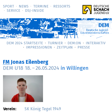
SPORT
NEWS
TERMINE
RESSORTS
SERVICE
DSJ-­INSIDE
DEM
Deutsche Jugend-
Einzelmeisterschaften
DEM 2024 STARTSEITE
TURNIER
DEM:ON
INTERAKTIV
IMPRESSIONEN
ZEITPLAN
PRESSE
FM
Jonas Eilenberg
DEM U18
18.
–
26.05.2024
in Willingen
Verein:
SK König Tegel 1949