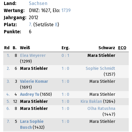
Land:
Sachsen
Wertung:
DWZ: 1627, Elo:
1739
Jahrgang:
2012
Platz:
7.
(Setzliste
8
)
Punkte:
6
Rd
B.
Weiß
Erg.
Schwarz
ECO
1.
8
Elea Weyerer
0 : 1
Mara Stiehler
(1299)
2.
6
Mara Stiehler
1 : 0
Sophie Schmidt
(1257)
3.
3
Valerie Komar
1 : 0
Mara Stiehler
(1691)
4.
4
Audrey Tu
(1650)
1 : 0
Mara Stiehler
5.
12
Mara Stiehler
1 : 0
Kira Baklan
(1264)
6.
8
Mara Stiehler
1 : 0
Olha Ratushna
(1447)
7.
5
Lara Sophie
1 : 0
Mara Stiehler
Busch
(1432)