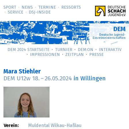
SPORT
NEWS
TERMINE
RESSORTS
SERVICE
DSJ-­INSIDE
DEM
Deutsche Jugend-
Einzelmeisterschaften
DEM 2024 STARTSEITE
TURNIER
DEM:ON
INTERAKTIV
IMPRESSIONEN
ZEITPLAN
PRESSE
Mara Stiehler
DEM U12w
18.
–
26.05.2024
in Willingen
Verein:
Muldental Wilkau-Haßlau