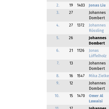
2.
19
1403
Jonas Liu
3.
27
Johannes
Dombert
4.
27
1372
Johannes
Rössling
5.
26
Johannes
Dombert
6.
21
1126
Jonas
Löffelholz
7.
13
Johannes
Dombert
8.
16
1547
Mika Zielke
9.
12
Johannes
Dombert
10.
15
1470
Omer Al
Luwaisi
11.
17
Johannes