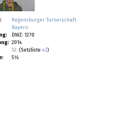
:
Regensburger Turnerschaft
Bayern
ng:
DWZ: 1270
ang:
2014
32.
(Setzliste
42
)
e:
5½