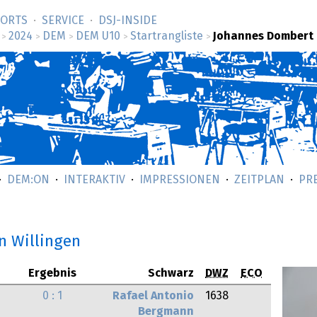
SORTS
SERVICE
DSJ-­INSIDE
2024
DEM
DEM U10
Startrangliste
Johannes Dombert
>
>
>
>
>
DEM:ON
INTERAKTIV
IMPRESSIONEN
ZEITPLAN
PR
in Willingen
Ergebnis
Schwarz
DWZ
ECO
0 : 1
Rafael Antonio
1638
Bergmann