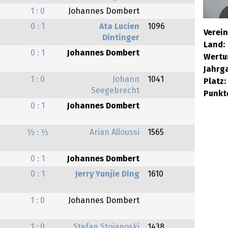
1 : 0
Johannes Dombert
0 : 1
Ata Lucien
1096
Verein
Dintinger
Land:
0 : 1
Johannes Dombert
Wertu
Jahrg
1 : 0
Johann
1041
Platz:
Seegebrecht
Punkt
0 : 1
Johannes Dombert
½ : ½
Arian Alloussi
1565
0 : 1
Johannes Dombert
0 : 1
Jerry Yunjie Ding
1610
1 : 0
Johannes Dombert
1 : 0
Stefan Stojanoski
1438