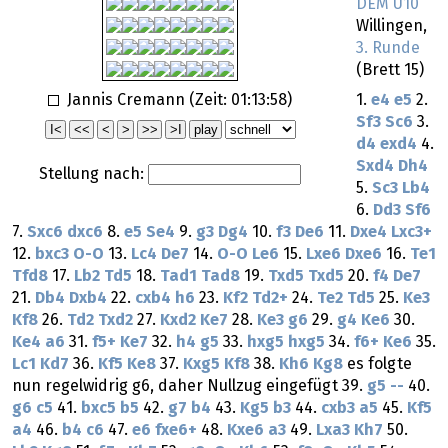
DEM U10
Willingen,
3. Runde
(Brett 15)
Jannis Cremann (Zeit:
01:13:58
)
1.
e4
e5
2.
Sf3
Sc6
3.
d4
exd4
4.
Sxd4
Dh4
Stellung nach:
5.
Sc3
Lb4
6.
Dd3
Sf6
7.
Sxc6
dxc6
8.
e5
Se4
9.
g3
Dg4
10.
f3
De6
11.
Dxe4
Lxc3+
12.
bxc3
O-O
13.
Lc4
De7
14.
O-O
Le6
15.
Lxe6
Dxe6
16.
Te1
Tfd8
17.
Lb2
Td5
18.
Tad1
Tad8
19.
Txd5
Txd5
20.
f4
De7
21.
Db4
Dxb4
22.
cxb4
h6
23.
Kf2
Td2+
24.
Te2
Td5
25.
Ke3
Kf8
26.
Td2
Txd2
27.
Kxd2
Ke7
28.
Ke3
g6
29.
g4
Ke6
30.
Ke4
a6
31.
f5+
Ke7
32.
h4
g5
33.
hxg5
hxg5
34.
f6+
Ke6
35.
Lc1
Kd7
36.
Kf5
Ke8
37.
Kxg5
Kf8
38.
Kh6
Kg8
es folgte
nun regelwidrig g6, daher Nullzug eingefügt 39.
g5
--
40.
g6
c5
41.
bxc5
b5
42.
g7
b4
43.
Kg5
b3
44.
cxb3
a5
45.
Kf5
a4
46.
b4
c6
47.
e6
fxe6+
48.
Kxe6
a3
49.
Lxa3
Kh7
50.