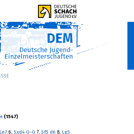
DEM
Deutsche Jugend-
Einzelmeisterschaften
ESSE
ke
(1547)
Le7
6.
Sxd4
O-O
7.
Sf5
d6
8.
Lg5