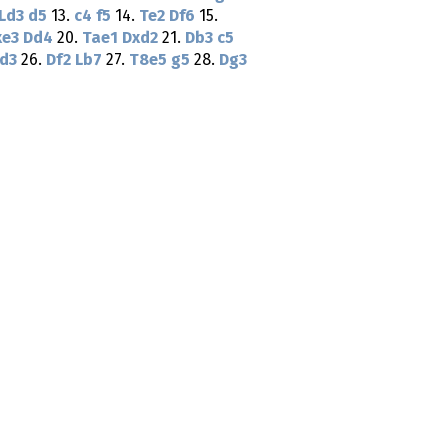
Ld3
d5
13.
c4
f5
14.
Te2
Df6
15.
xe3
Dd4
20.
Tae1
Dxd2
21.
Db3
c5
d3
26.
Df2
Lb7
27.
T8e5
g5
28.
Dg3