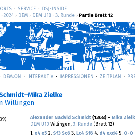
SORTS
SERVICE
DSJ-­INSIDE
2024
DEM
DEM U10
3. Runde
Partie Brett 12
>
>
>
>
>
DEM:ON
INTERAKTIV
IMPRESSIONEN
ZEITPLAN
PR
 Schmidt–Mika Zielke
in Willingen
Alexander Nadvid Schmidt
(1368) –
Mika Ziel
:39
)
DEM U10
Willingen,
3. Runde
(Brett 12)
1.
e4
e5
2.
Sf3
Sc6
3.
Lc4
Sf6
4.
d4
exd4
5.
O-O