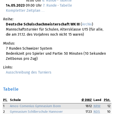
16.00 Uhr
6. Runde
·
Tabelle
14.05.2023
09.00 Uhr
7. Runde
·
Tabelle
Kompletter Zeitplan …
Reihe:
Deutsche Schulschachmeisterschaft WK III
(
Archiv
)
Mannschaftsturnier für Schulen, Altersklasse U15 (für alle,
die am 31.12. des Vorjahres noch nicht 15 waren)
Modus:
7 Runden Schweizer System
Bedenkzeit pro Spieler und Partie: 50 Minuten (10 Sekunden
Zeitbonus pro Zug)
Links:
Ausschreibung des Turniers
Tabelle
Pl.
Schule
Ø DWZ
Land
Pkt.
1
Amos-Comenius Gymnasium Bonn
1812
NRW
12
2
Gymnasium Schillerschule Hannover
1723
NDS
10