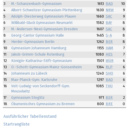
3
M.-Schanzenbach-Gymnasium
1613
BAD
10
4
Albert-Schweitzer Gymnasium Plettenberg
1630
NRW
9
5
Adolph-Diesterweg Gymnasium Plauen
1660
SAC
9
6
Willibald-Gluck Gymnasium Neumarkt
1582
BAY
8
7
M.-Andersen-Nexö Gymnasium Dresden
1607
SAC
8
8
Georg-Cantor Gymnasium Halle
1465
S-A
8
9
Herder-Gymnasium Berlin
1262
BER
8
10
Gymnasium Johanneum Hamburg
1155
HAM
7
11
Jakob-Grimm-Schule Rotenburg
1080
HES
7
12
Königin-Katharina-Stift-Gymnasium
1501
WÜR
6
13
O.-Schott-Gymnasium Mainz-Gonsenheim
1364
RLP
6
14
Johanneum zu Lübeck
1240
SHO
6
15
Max-Planck-Gym. Karlsruhe
1297
BAD
6
16
Veit-Ludwig-von Seckendorff-Gym.
1085
THÜ
4
Meuselwitz
17
Gymnasium Steglitz
971
BER
2
18
Ökumenisches Gymnasium zu Bremen
800
BRE
0
Ausführlicher Tabellenstand
Startrangliste