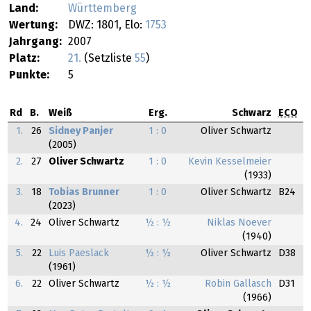
Land:
Württemberg
Wertung:
DWZ: 1801, Elo:
1753
Jahrgang:
2007
Platz:
21.
(Setzliste
55
)
Punkte:
5
Rd
B.
Weiß
Erg.
Schwarz
ECO
1.
26
Sidney Panjer
1 : 0
Oliver Schwartz
(2005)
2.
27
Oliver Schwartz
1 : 0
Kevin Kesselmeier
(1933)
3.
18
Tobias Brunner
1 : 0
Oliver Schwartz
B24
(2023)
4.
24
Oliver Schwartz
½ : ½
Niklas Noever
(1940)
5.
22
Luis Paeslack
½ : ½
Oliver Schwartz
D38
(1961)
6.
22
Oliver Schwartz
½ : ½
Robin Gallasch
D31
(1966)