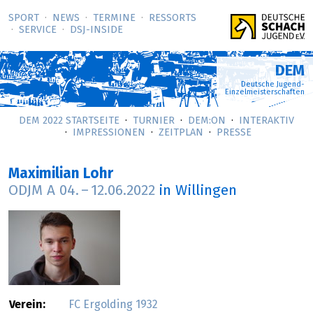
SPORT
NEWS
TERMINE
RESSORTS
SERVICE
DSJ-­INSIDE
DEM
Deutsche Jugend-
Einzelmeisterschaften
DEM 2022 STARTSEITE
TURNIER
DEM:ON
INTERAKTIV
IMPRESSIONEN
ZEITPLAN
PRESSE
Maximilian Lohr
ODJM A
04.
–
12.06.2022
in Willingen
Verein:
FC Ergolding 1932