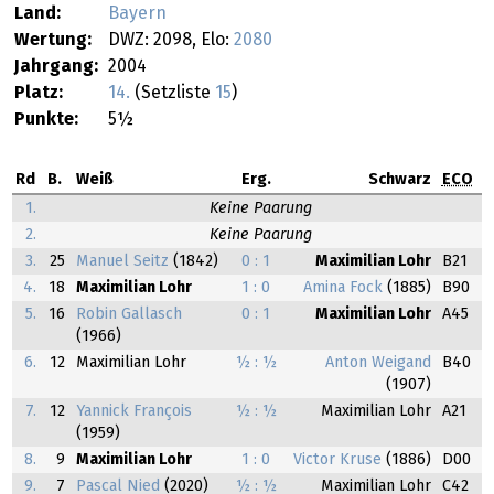
Land:
Bayern
Wertung:
DWZ: 2098, Elo:
2080
Jahrgang:
2004
Platz:
14.
(Setzliste
15
)
Punkte:
5½
Rd
B.
Weiß
Erg.
Schwarz
ECO
1.
Keine Paarung
2.
Keine Paarung
3.
25
Manuel Seitz
(1842)
0 : 1
Maximilian Lohr
B21
4.
18
Maximilian Lohr
1 : 0
Amina Fock
(1885)
B90
5.
16
Robin Gallasch
0 : 1
Maximilian Lohr
A45
(1966)
6.
12
Maximilian Lohr
½ : ½
Anton Weigand
B40
(1907)
7.
12
Yannick François
½ : ½
Maximilian Lohr
A21
(1959)
8.
9
Maximilian Lohr
1 : 0
Victor Kruse
(1886)
D00
9.
7
Pascal Nied
(2020)
½ : ½
Maximilian Lohr
C42