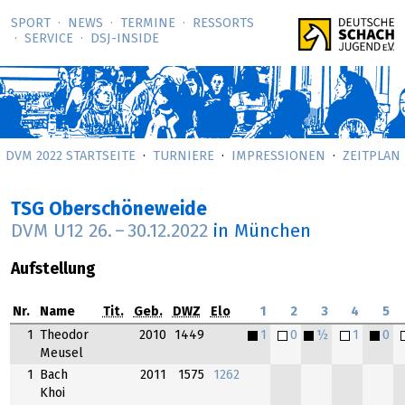
SPORT
NEWS
TERMINE
RESSORTS
SERVICE
DSJ-­INSIDE
DVM 2022 STARTSEITE
TURNIERE
IMPRESSIONEN
ZEITPLAN
TSG Oberschöneweide
DVM U12
26.
–
30.12.2022
in München
Aufstellung
Nr.
Name
Tit.
Geb.
DWZ
Elo
1
2
3
4
5
1
Theodor
2010
1449
1
0
½
1
0
Meusel
1
Bach
2011
1575
1262
Khoi