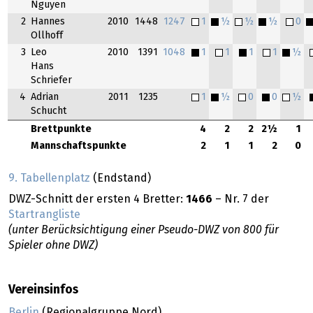
Nguyen
2
Hannes
2010
1448
1247
1
½
½
½
0
Ollhoff
3
Leo
2010
1391
1048
1
1
1
1
½
Hans
Schriefer
4
Adrian
2011
1235
1
½
0
0
½
Schucht
Brettpunkte
4
2
2
2½
1
Mannschaftspunkte
2
1
1
2
0
9. Tabellenplatz
(Endstand)
DWZ-Schnitt der ersten 4 Bretter:
1466
– Nr. 7 der
Startrangliste
(unter Berücksichtigung einer Pseudo-DWZ von 800 für
Spieler ohne DWZ)
Vereinsinfos
Berlin
(Regionalgruppe Nord)