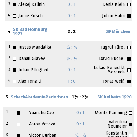
3
Alexej Kalinin
0 : 1
Deniz Klein
4
Jamie Kirsch
0 : 1
Julian Hahn
SK Bad Homburg
4
2 : 2
SF München
1927
1
Justus Mandalka
½ : ½
Tugrul Türel
2
Danail Glavev
½ : ½
David Büchel
Lukas-Benedikt
3
Julian Pflugbeil
0 : 1
Merenda
4
Xiao Teng Li
1 : 0
Jonas Weiß
5
SchachAkademiePaderborn
1½ : 2½
SK Kelheim 1920
1
Yuanshu Cao
0 : 1
Moritz Ramming
Valentina
2
Aaron Vesszö
0 : 1
Neumeier
Konstantin
3
Victor Burban
½ : ½