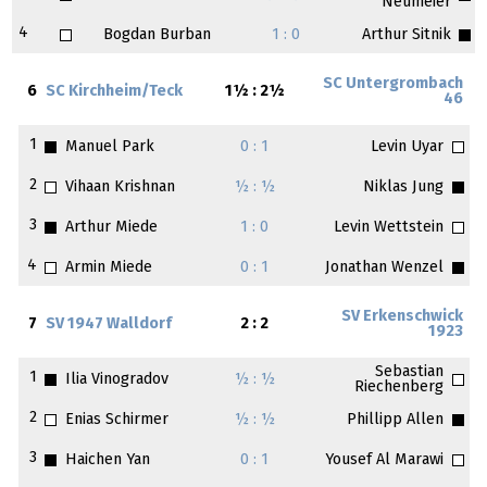
Neumeier
4
Bogdan Burban
1 : 0
Arthur Sitnik
SC Untergrombach
6
SC Kirchheim/Teck
1½ : 2½
46
1
Manuel Park
0 : 1
Levin Uyar
2
Vihaan Krishnan
½ : ½
Niklas Jung
3
Arthur Miede
1 : 0
Levin Wettstein
4
Armin Miede
0 : 1
Jonathan Wenzel
SV Erkenschwick
7
SV 1947 Walldorf
2 : 2
1923
Sebastian
1
Ilia Vinogradov
½ : ½
Riechenberg
2
Enias Schirmer
½ : ½
Phillipp Allen
3
Haichen Yan
0 : 1
Yousef Al Marawi