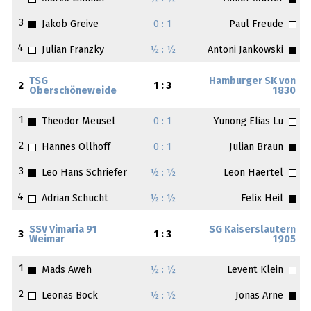
3
Jakob Greive
0 : 1
Paul Freude
4
Julian Franzky
½ : ½
Antoni Jankowski
TSG
Hamburger SK von
2
1 : 3
Oberschöneweide
1830
1
Theodor Meusel
0 : 1
Yunong Elias Lu
2
Hannes Ollhoff
0 : 1
Julian Braun
3
Leo Hans Schriefer
½ : ½
Leon Haertel
4
Adrian Schucht
½ : ½
Felix Heil
SSV Vimaria 91
SG Kaiserslautern
3
1 : 3
Weimar
1905
1
Mads Aweh
½ : ½
Levent Klein
2
Leonas Bock
½ : ½
Jonas Arne