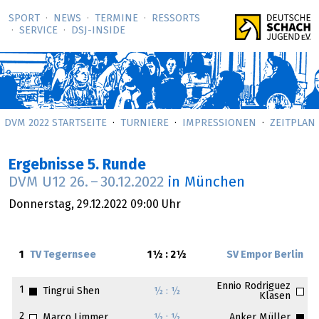
SPORT
NEWS
TERMINE
RESSORTS
SERVICE
DSJ-­INSIDE
DVM 2022 STARTSEITE
TURNIERE
IMPRESSIONEN
ZEITPLAN
Ergebnisse 5. Runde
DVM U12
26.
–
30.12.2022
in München
Donnerstag,
29.12.2022
09:00 Uhr
1
TV Tegernsee
1½ : 2½
SV Empor Berlin
Ennio Rodriguez
1
Tingrui Shen
½ : ½
Klasen
2
Marco Limmer
½ : ½
Anker Müller