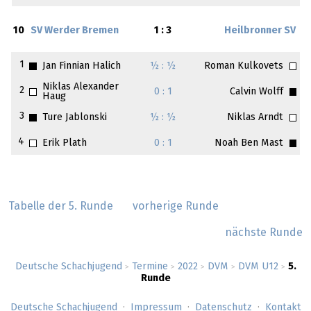
10
SV Werder Bremen
1 : 3
Heilbronner SV
1
Jan Finnian Halich
½ : ½
Roman Kulkovets
Niklas Alexander
2
0 : 1
Calvin Wolff
Haug
3
Ture Jablonski
½ : ½
Niklas Arndt
4
Erik Plath
0 : 1
Noah Ben Mast
Tabelle der 5. Runde
vorherige Runde
nächste Runde
Deutsche Schachjugend
Termine
2022
DVM
DVM U12
5.
>
>
>
>
>
Runde
Deutsche Schachjugend
Impressum
Datenschutz
Kontakt