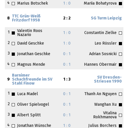
4
Marius Botschek
1 : 0
Mariia Bohatyrova
TTC Grün-Weiß
8
2 : 2
SG Turm Leipzig
Fritzdorf 1958
Valentin Roos
1
1 : 0
Constantin Zielke
Nazario
2
David Geschke
1 : 0
Leo Rössler
3
Jonathan Geschke
0 : 1
Adrian Sosnicki
4
Magnus Mende
0 : 1
Hannes Obermair
Barnimer
SV Dresden-
9
Schachfreunde im SV
1 : 3
Striesen 1990
Stahl Finow
1
Luca Madel
0 : 1
Thanh An Nguyen
2
Oliver Spielvogel
0 : 1
Wanghan Xu
Vitalina
3
Albert Splitt
0 : 1
Rokhmanova
4
Jonathan Wünsche
1 : 0
Julius Borchers