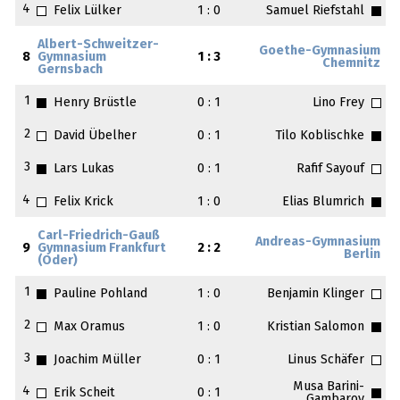
4
Felix Lülker
1 : 0
Samuel Riefstahl
Albert-Schweitzer-
Goethe-Gymnasium
8
Gymnasium
1 : 3
Chemnitz
Gernsbach
1
Henry Brüstle
0 : 1
Lino Frey
2
David Übelher
0 : 1
Tilo Koblischke
3
Lars Lukas
0 : 1
Rafif Sayouf
4
Felix Krick
1 : 0
Elias Blumrich
Carl-Friedrich-Gauß
Andreas-Gymnasium
9
Gymnasium Frankfurt
2 : 2
Berlin
(Oder)
1
Pauline Pohland
1 : 0
Benjamin Klinger
2
Max Oramus
1 : 0
Kristian Salomon
3
Joachim Müller
0 : 1
Linus Schäfer
Musa Barini-
4
Erik Scheit
0 : 1
Gambarov