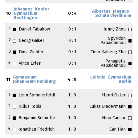
Johannes-Kepler-
Albertus-Magnus-
10
Gymnasium
0 : 4
Schule Viernheim
Reutlingen
1
Daniel Tabakow
0 : 1
Jenny Zhou
Spyridon
2
Georg Gaiser
0 : 1
Papaioannou
3
Dima Zichler
0 : 1
Timo Kaiheng Zhu
Panagiotis
4
Vince Erler
0 : 1
Papaioannou
Gymnasium
Leibniz-Gymnasium
11
4 : 0
Johanneum Hamburg
Berlin
1
Lenn Sommerfeldt
1 : 0
Henri Oster
2
Julius Tobis
1 : 0
Lukas Biedermann
3
Benjamin Schnelle
1 : 0
Nino Caesar
4
Jonathan Friedrich
1 : 0
Can Han