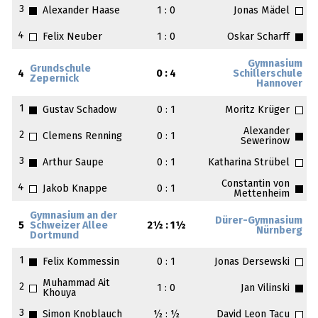
3
Alexander Haase
1 : 0
Jonas Mädel
4
Felix Neuber
1 : 0
Oskar Scharff
Gymnasium
Grundschule
4
0 : 4
Schillerschule
Zepernick
Hannover
1
Gustav Schadow
0 : 1
Moritz Krüger
Alexander
2
Clemens Renning
0 : 1
Sewerinow
3
Arthur Saupe
0 : 1
Katharina Strübel
Constantin von
4
Jakob Knappe
0 : 1
Mettenheim
Gymnasium an der
Dürer-Gymnasium
5
Schweizer Allee
2½ : 1½
Nürnberg
Dortmund
1
Felix Kommessin
0 : 1
Jonas Dersewski
Muhammad Ait
2
1 : 0
Jan Vilinski
Khouya
3
Simon Knoblauch
½ : ½
David Leon Tacu