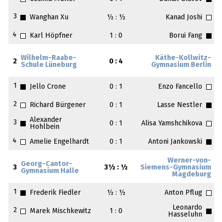
3
Wanghan Xu
½ : ½
Kanad Joshi
4
Karl Höpfner
1 : 0
Borui Fang
Wilhelm-Raabe-
Käthe-Kollwitz-
2
0 : 4
Schule Lüneburg
Gymnasium Berlin
1
Jello Crone
0 : 1
Enzo Fancello
2
Richard Bürgener
0 : 1
Lasse Nestler
Alexander
3
0 : 1
Alisa Yamshchikova
Hohlbein
4
Amelie Engelhardt
0 : 1
Antoni Jankowski
Werner-von-
Georg-Cantor-
3
3½ : ½
Siemens-Gymnasium
Gymnasium Halle
Magdeburg
1
Frederik Fiedler
½ : ½
Anton Pflug
Leonardo
2
Marek Mischkewitz
1 : 0
Hasseluhn