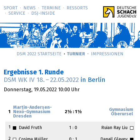
SPORT
NEWS
TERMINE
RESSORTS
SERVICE
DSJ-­INSIDE
DSM 2022 STARTSEITE
TURNIER
IMPRESSIONEN
Ergebnisse 1. Runde
DSM WK IV
18.
–
22.05.2022
in Berlin
Donnerstag,
19.05.2022
10:00 Uhr
Martin-Andersen-
Gymnasium
1
Nexö-Gymnasium
2½ : 1½
Oberursel
Dresden
1
David Fruth
1 : 0
Ruian Ray Liu
2
Cosima Müller
0 : 1
Danail Glavev