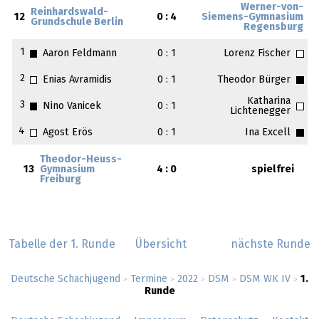
Werner-von-
Reinhardswald-
12
0 : 4
Siemens-Gymnasium
Grundschule Berlin
Regensburg
1
Aaron Feldmann
0 : 1
Lorenz Fischer
2
Enias Avramidis
0 : 1
Theodor Bürger
Katharina
3
Nino Vanicek
0 : 1
Lichtenegger
4
Agost Erös
0 : 1
Ina Excell
Theodor-Heuss-
13
Gymnasium
4 : 0
spielfrei
Freiburg
Tabelle der 1. Runde
Übersicht
nächste Runde
Deutsche Schachjugend
Termine
2022
DSM
DSM WK IV
1.
>
>
>
>
>
Runde