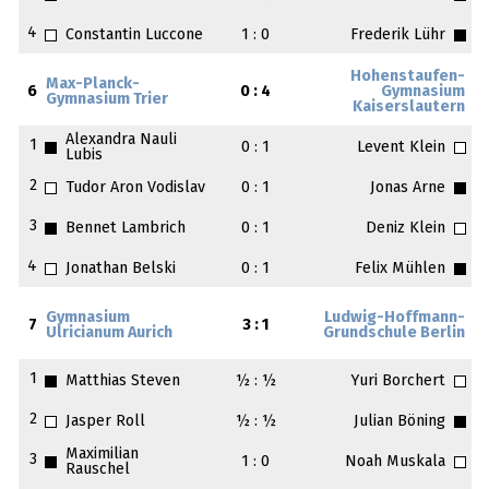
4
Constantin Luccone
1 : 0
Frederik Lühr
Hohenstaufen-
Max-Planck-
6
0 : 4
Gymnasium
Gymnasium Trier
Kaiserslautern
Alexandra Nauli
1
0 : 1
Levent Klein
Lubis
2
Tudor Aron Vodislav
0 : 1
Jonas Arne
3
Bennet Lambrich
0 : 1
Deniz Klein
4
Jonathan Belski
0 : 1
Felix Mühlen
Gymnasium
Ludwig-Hoffmann-
7
3 : 1
Ulricianum Aurich
Grundschule Berlin
1
Matthias Steven
½ : ½
Yuri Borchert
2
Jasper Roll
½ : ½
Julian Böning
Maximilian
3
1 : 0
Noah Muskala
Rauschel