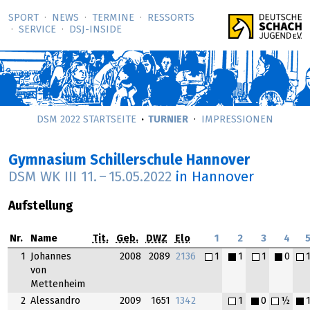
SPORT
NEWS
TERMINE
RESSORTS
SERVICE
DSJ-­INSIDE
DSM 2022 STARTSEITE
TURNIER
IMPRESSIONEN
Gymnasium Schillerschule Hannover
DSM WK III
11.
–
15.05.2022
in Hannover
Aufstellung
Nr.
Name
Tit.
Geb.
DWZ
Elo
1
2
3
4
1
Johannes
2008
2089
2136
1
1
1
0
von
Mettenheim
2
Alessandro
2009
1651
1342
1
0
½