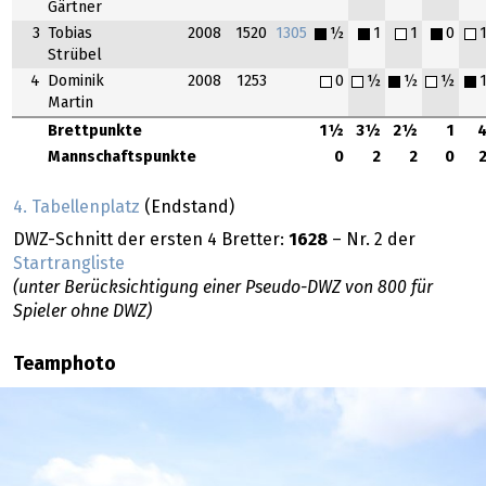
Gärtner
3
Tobias
2008
1520
1305
½
1
1
0
Strübel
4
Dominik
2008
1253
0
½
½
½
Martin
Brettpunkte
1½
3½
2½
1
Mannschaftspunkte
0
2
2
0
4. Tabellenplatz
(Endstand)
DWZ-Schnitt der ersten 4 Bretter:
1628
– Nr. 2 der
Startrangliste
(unter Berücksichtigung einer Pseudo-DWZ von 800 für
Spieler ohne DWZ)
Teamphoto