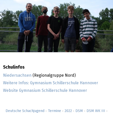
Schulinfos
Niedersachsen
(Regionalgruppe Nord)
Weitere Infos: Gymnasium Schillerschule Hannover
Website Gymnasium Schillerschule Hannover
Deutsche Schachjugend
Termine
2022
DSM
DSM WK III
>
>
>
>
>