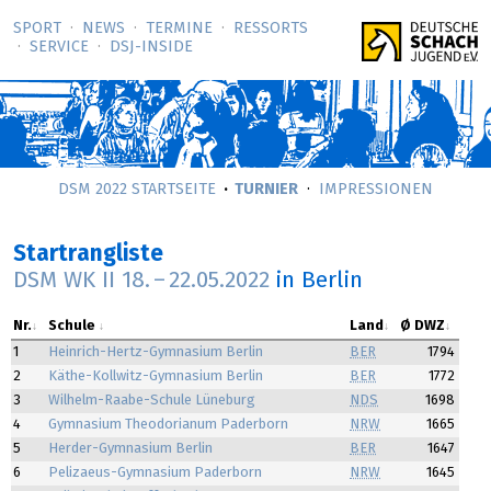
SPORT
NEWS
TERMINE
RESSORTS
SERVICE
DSJ-­INSIDE
DSM 2022 STARTSEITE
TURNIER
IMPRESSIONEN
Startrangliste
DSM WK II
18.
–
22.05.2022
in Berlin
Nr.
Schule
Land
Ø DWZ
1
Heinrich-Hertz-Gymnasium Berlin
BER
1794
2
Käthe-Kollwitz-Gymnasium Berlin
BER
1772
3
Wilhelm-Raabe-Schule Lüneburg
NDS
1698
4
Gymnasium Theodorianum Paderborn
NRW
1665
5
Herder-Gymnasium Berlin
BER
1647
6
Pelizaeus-Gymnasium Paderborn
NRW
1645