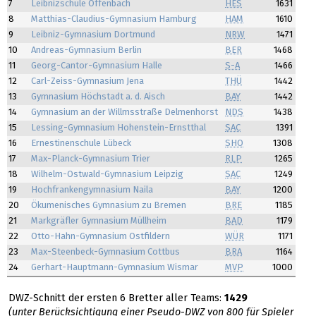
7
Leibnizschule Offenbach
HES
1631
8
Matthias-Claudius-Gymnasium Hamburg
HAM
1610
9
Leibniz-Gymnasium Dortmund
NRW
1471
10
Andreas-Gymnasium Berlin
BER
1468
11
Georg-Cantor-Gymnasium Halle
S-A
1466
12
Carl-Zeiss-Gymnasium Jena
THÜ
1442
13
Gymnasium Höchstadt a. d. Aisch
BAY
1442
14
Gymnasium an der Willmsstraße Delmenhorst
NDS
1438
15
Lessing-Gymnasium Hohenstein-Ernstthal
SAC
1391
16
Ernestinenschule Lübeck
SHO
1308
17
Max-Planck-Gymnasium Trier
RLP
1265
18
Wilhelm-Ostwald-Gymnasium Leipzig
SAC
1249
19
Hochfrankengymnasium Naila
BAY
1200
20
Ökumenisches Gymnasium zu Bremen
BRE
1185
21
Markgräfler Gymnasium Müllheim
BAD
1179
22
Otto-Hahn-Gymnasium Ostfildern
WÜR
1171
23
Max-Steenbeck-Gymnasium Cottbus
BRA
1164
24
Gerhart-Hauptmann-Gymnasium Wismar
MVP
1000
DWZ-Schnitt der ersten 6 Bretter aller Teams:
1429
(unter Berücksichtigung einer Pseudo-DWZ von 800 für Spieler