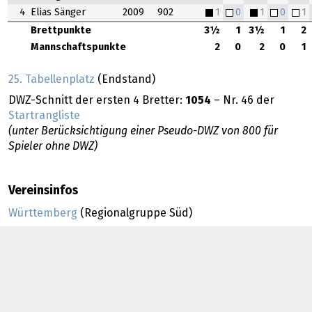
4
Elias Sänger
2009
902
1
0
1
0
1
Brettpunkte
3½
1
3½
1
2
Mannschaftspunkte
2
0
2
0
1
25. Tabellenplatz
(Endstand)
DWZ-Schnitt der ersten 4 Bretter:
1054
– Nr. 46 der
Startrangliste
(unter Berücksichtigung einer Pseudo-DWZ von 800 für
Spieler ohne DWZ)
Vereinsinfos
Württemberg
(Regionalgruppe Süd)