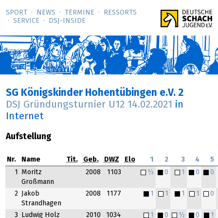
SPORT
NEWS
TERMINE
RESSORTS
SERVICE
DSJ-­INSIDE
SG Königskinder Hohentübingen e.V. 2
DSJ Gründungsturnier U12
14.02.2021
in
Internet
Aufstellung
Nr.
Name
Tit.
Geb.
DWZ
Elo
1
2
3
4
5
1
Moritz
2008
1103
½
0
1
0
0
Großmann
2
Jakob
2008
1177
1
1
1
1
0
Strandhagen
3
Ludwig Holz
2010
1034
1
0
½
0
1