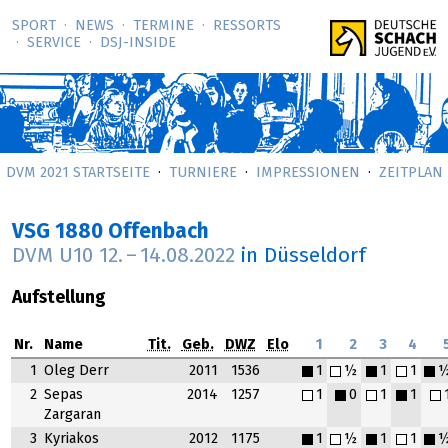
SPORT
NEWS
TERMINE
RESSORTS
SERVICE
DSJ-­INSIDE
DVM 2021 STARTSEITE
TURNIERE
IMPRESSIONEN
ZEITPLAN
VSG 1880 Offenbach
DVM U10
12.
–
14.08.2022
in Düsseldorf
Aufstellung
Nr.
Name
Tit.
Geb.
DWZ
Elo
1
2
3
4
1
Oleg Derr
2011
1536
1
½
1
1
2
Sepas
2014
1257
1
0
1
1
Zargaran
3
Kyriakos
2012
1175
1
½
1
1