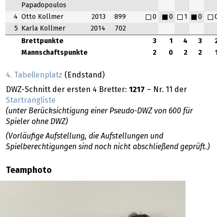
Papadopoulos
4
Otto Kollmer
2013
899
0
0
1
0
5
Karla Kollmer
2014
702
Brettpunkte
3
1
4
3
Mannschaftspunkte
2
0
2
2
4. Tabellenplatz
(Endstand)
DWZ-Schnitt der ersten 4 Bretter:
1217
– Nr. 11 der
Startrangliste
(unter Berücksichtigung einer Pseudo-DWZ von 600 für
Spieler ohne DWZ)
(Vorläufige Aufstellung, die Aufstellungen und
Spielberechtigungen sind noch nicht abschließend geprüft.)
Teamphoto