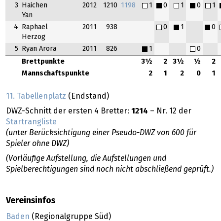
3
Haichen
2012
1210
1198
1
0
1
0
1
Yan
4
Raphael
2011
938
0
1
0
Herzog
5
Ryan Arora
2011
826
1
0
Brettpunkte
3½
2
3½
½
2
Mannschaftspunkte
2
1
2
0
1
11. Tabellenplatz
(Endstand)
DWZ-Schnitt der ersten 4 Bretter:
1214
– Nr. 12 der
Startrangliste
(unter Berücksichtigung einer Pseudo-DWZ von 600 für
Spieler ohne DWZ)
(Vorläufige Aufstellung, die Aufstellungen und
Spielberechtigungen sind noch nicht abschließend geprüft.)
Vereinsinfos
Baden
(Regionalgruppe Süd)