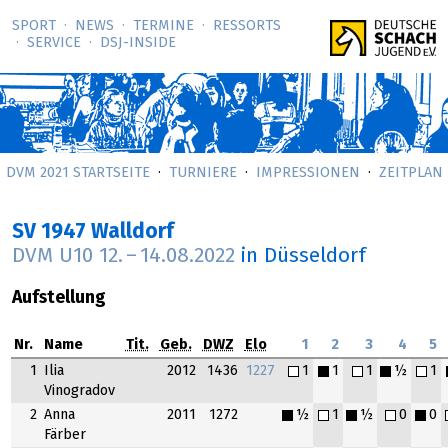
SPORT
NEWS
TERMINE
RESSORTS
SERVICE
DSJ-­INSIDE
DVM 2021 STARTSEITE
TURNIERE
IMPRESSIONEN
ZEITPLAN
SV 1947 Walldorf
DVM U10
12.
–
14.08.2022
in Düsseldorf
Aufstellung
Nr.
Name
Tit.
Geb.
DWZ
Elo
1
2
3
4
5
1
Ilia
2012
1436
1227
1
1
1
½
1
Vinogradov
2
Anna
2011
1272
½
1
½
0
0
Färber