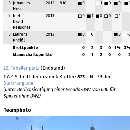
3
Johannes
2012
810
0
1
0
0
Hesse
4
Joel
2013
0
1
0
0
1
David
Reuscher
5
Laurenz
2013
0
0
0
Kneißl
Brettpunkte
0
2
3
0
1½
3
Mannschaftspunkte
0
1
2
0
0
22. Tabellenplatz
(Endstand)
DWZ-Schnitt der ersten 4 Bretter:
823
– Nr. 39 der
Startrangliste
(unter Berücksichtigung einer Pseudo-DWZ von 600 für
Spieler ohne DWZ)
Teamphoto