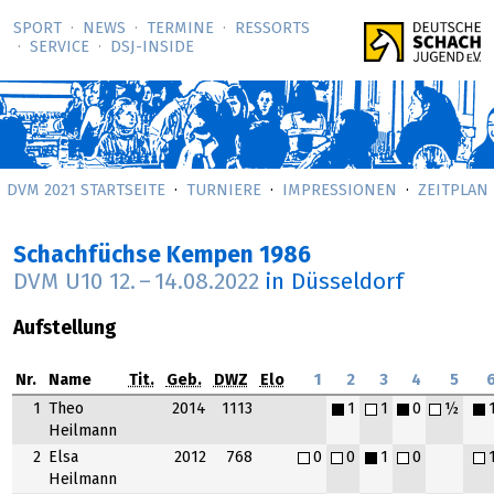
SPORT
NEWS
TERMINE
RESSORTS
SERVICE
DSJ-­INSIDE
DVM 2021 STARTSEITE
TURNIERE
IMPRESSIONEN
ZEITPLAN
Schachfüchse Kempen 1986
DVM U10
12.
–
14.08.2022
in Düsseldorf
Aufstellung
Nr.
Name
Tit.
Geb.
DWZ
Elo
1
2
3
4
5
1
Theo
2014
1113
1
1
0
½
Heilmann
2
Elsa
2012
768
0
0
1
0
Heilmann