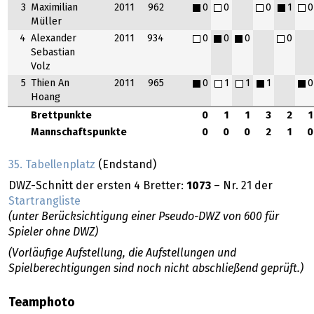
3
Maximilian
2011
962
0
0
0
1
0
Müller
4
Alexander
2011
934
0
0
0
0
Sebastian
Volz
5
Thien An
2011
965
0
1
1
1
0
Hoang
Brettpunkte
0
1
1
3
2
1
Mannschaftspunkte
0
0
0
2
1
0
35. Tabellenplatz
(Endstand)
DWZ-Schnitt der ersten 4 Bretter:
1073
– Nr. 21 der
Startrangliste
(unter Berücksichtigung einer Pseudo-DWZ von 600 für
Spieler ohne DWZ)
(Vorläufige Aufstellung, die Aufstellungen und
Spielberechtigungen sind noch nicht abschließend geprüft.)
Teamphoto