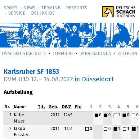
SPORT
NEWS
TERMINE
RESSORTS
SERVICE
DSJ-­INSIDE
DVM 2021 STARTSEITE
TURNIERE
IMPRESSIONEN
ZEITPLAN
Karlsruher SF 1853
DVM U10
12.
–
14.08.2022
in Düsseldorf
Aufstellung
Nr.
Name
Tit.
Geb.
DWZ
Elo
1
2
3
4
5
6
1
Kalle
2011
1245
0
0
1
0
0
Maier
2
Jakob
2011
1151
0
0
1
1
1
Ensslen