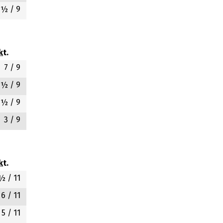
4½
/ 9
kt.
7
/ 9
6½
/ 9
4½
/ 9
3
/ 9
kt.
½
/ 11
6
/ 11
5
/ 11