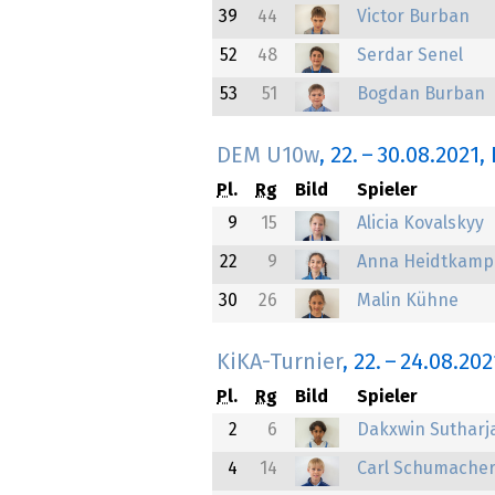
39
44
Victor Burban
52
48
Serdar Senel
53
51
Bogdan Burban
DEM U10w
,
22.
–
30.08.2021
,
Pl.
Rg
Bild
Spieler
9
15
Alicia Kovalskyy
22
9
Anna Heidtkamp
30
26
Malin Kühne
KiKA-Turnier
,
22.
–
24.08.202
Pl.
Rg
Bild
Spieler
2
6
Dakxwin Sutharj
4
14
Carl Schumache