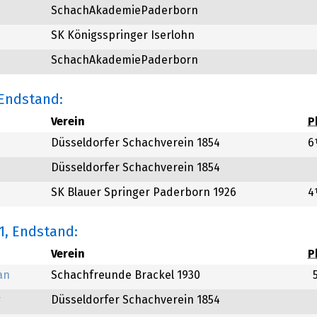
SchachAkademiePaderborn
SK Königsspringer Iserlohn
SchachAkademiePaderborn
 Endstand:
Verein
P
Düsseldorfer Schachverein 1854
6
Düsseldorfer Schachverein 1854
SK Blauer Springer Paderborn 1926
4
1
, Endstand:
Verein
P
an
Schachfreunde Brackel 1930
r
Düsseldorfer Schachverein 1854