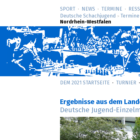
SPORT
NEWS
TERMINE
RES
Deutsche Schachjugend
Termine
>
Nordrhein-Westfalen
DEM 2021 STARTSEITE
TURNIER
Ergebnisse aus dem Land
Deutsche Jugend-Einzelm