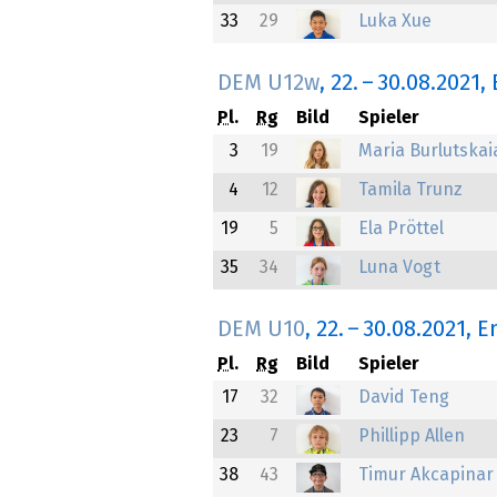
33
29
Luka Xue
DEM U12w
,
22.
–
30.08.2021
,
Pl.
Rg
Bild
Spieler
3
19
Maria Burlutskai
4
12
Tamila Trunz
19
5
Ela Pröttel
35
34
Luna Vogt
DEM U10
,
22.
–
30.08.2021
, 
Pl.
Rg
Bild
Spieler
17
32
David Teng
23
7
Phillipp Allen
38
43
Timur Akcapinar