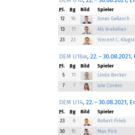
DEM U16
,
22.
–
30.08.2021
, 
Pl.
Rg
Bild
Spieler
12
16
Jonas Gallasch
13
11
Aik Arakelian
23
23
Vincent C. Klugs
DEM U16w
,
22.
–
30.08.2021
,
Pl.
Rg
Bild
Spieler
5
11
Linda Becker
7
7
Jule Cordes
DEM U14
,
22.
–
30.08.2021
, 
Pl.
Rg
Bild
Spieler
23
6
Robert Prieb
30
15
Max Pick