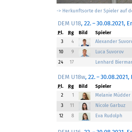
-> Herkunftsorte der Spieler auf d
DEM U18
,
22.
–
30.08.2021
, 
Pl.
Rg
Bild
Spieler
3
4
Alexander Suvor
10
9
Luca Suvorov
24
17
Lenhard Bierma
DEM U18w
,
22.
–
30.08.2021
,
Pl.
Rg
Bild
Spieler
2
1
Melanie Müdder
3
11
Nicole Garbuz
12
8
Eva Rudolph