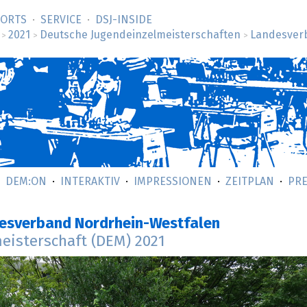
SORTS
SERVICE
DSJ-­INSIDE
2021
Deutsche Jugendeinzelmeisterschaften
Landesver
>
>
>
DEM:ON
INTERAKTIV
IMPRESSIONEN
ZEITPLAN
PRE
esverband Nordrhein-Westfalen
eisterschaft (DEM) 2021