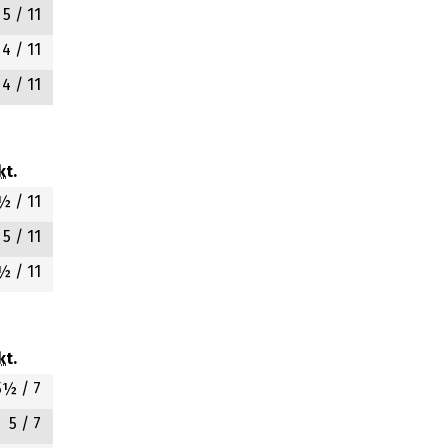
5
/ 11
4
/ 11
4
/ 11
kt.
½
/ 11
5
/ 11
½
/ 11
kt.
5½
/ 7
5
/ 7