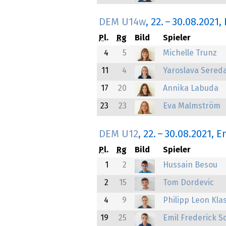
DEM U14w
,
22.
–
30.08.2021
,
Pl.
Rg
Bild
Spieler
4
5
Michelle Trunz
11
4
Yaroslava Sered
17
20
Annika Labuda
23
23
Eva Malmström
DEM U12
,
22.
–
30.08.2021
, E
Pl.
Rg
Bild
Spieler
1
2
Hussain Besou
2
15
Tom Dordevic
4
9
Philipp Leon Kla
19
25
Emil Frederick S