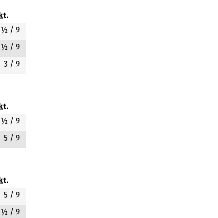
kt.
4½
/ 9
4½
/ 9
3
/ 9
kt.
5½
/ 9
5
/ 9
kt.
5
/ 9
4½
/ 9