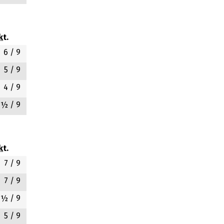
kt.
6
/ 9
5
/ 9
4
/ 9
3½
/ 9
kt.
7
/ 9
7
/ 9
6½
/ 9
5
/ 9