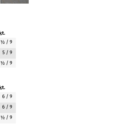
kt.
6½
/ 9
5
/ 9
3½
/ 9
kt.
6
/ 9
6
/ 9
4½
/ 9