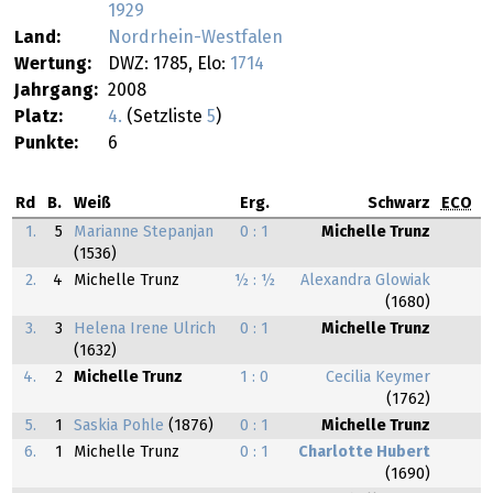
1929
Land:
Nordrhein-Westfalen
Wertung:
DWZ: 1785, Elo:
1714
Jahrgang:
2008
Platz:
4.
(Setzliste
5
)
Punkte:
6
Rd
B.
Weiß
Erg.
Schwarz
ECO
1.
5
Marianne Stepanjan
0 : 1
Michelle Trunz
(1536)
2.
4
Michelle Trunz
½ : ½
Alexandra Glowiak
(1680)
3.
3
Helena Irene Ulrich
0 : 1
Michelle Trunz
(1632)
4.
2
Michelle Trunz
1 : 0
Cecilia Keymer
(1762)
5.
1
Saskia Pohle
(1876)
0 : 1
Michelle Trunz
6.
1
Michelle Trunz
0 : 1
Charlotte Hubert
(1690)