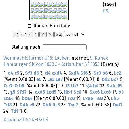
(1564)
DSJ
Roman Borodaev
Stellung nach:
Weihnachtsturnier U16: Lasker
Internet,
5. Runde
Hamburger SK von 1830 3
–
Karlsruher SF 1853
(Brett 4)
1.
e4
c5
2.
Sf3
d6
3.
d4
cxd4
4.
Sxd4
Sf6
5.
Sc3
a6
6.
Le2
[%emt 0:00:03]
e6
7.
Le3
Le7
[%emt 0:00:01] 8.
Dd2
Dc7
9.
O-O-O
b5
[%emt 0:00:03] 10.
f3
Lb7
11.
g4
b4
12.
Sa4
d5
13.
g5
Sfd7
14.
exd5
Lxd5
15.
Kb1
Sc6
16.
Sxc6
Lxc6
17.
b3
Lxa4
18.
bxa4
[%emt 0:00:00]
Tc8
19.
Lxa6
Ta8
20.
Lb5
Td8
21.
Dd4
e5
22.
Db6
Dc3
23.
Txd7
[%emt 0:00:58]
Txd7
24.
Td1
1-0
Download PGN-Datei