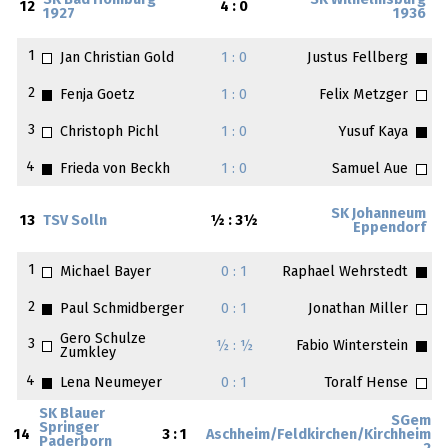
SK Bad Homburg
SK Wilhelmsburg
12
4 : 0
1927
1936
1
Jan Christian Gold
1 : 0
Justus Fellberg
2
Fenja Goetz
1 : 0
Felix Metzger
3
Christoph Pichl
1 : 0
Yusuf Kaya
4
Frieda von Beckh
1 : 0
Samuel Aue
SK Johanneum
13
TSV Solln
½ : 3½
Eppendorf
1
Michael Bayer
0 : 1
Raphael Wehrstedt
2
Paul Schmidberger
0 : 1
Jonathan Miller
Gero Schulze
3
½ : ½
Fabio Winterstein
Zumkley
4
Lena Neumeyer
0 : 1
Toralf Hense
SK Blauer
SGem
Springer
14
3 : 1
Aschheim/Feldkirchen/Kirchheim
Paderborn