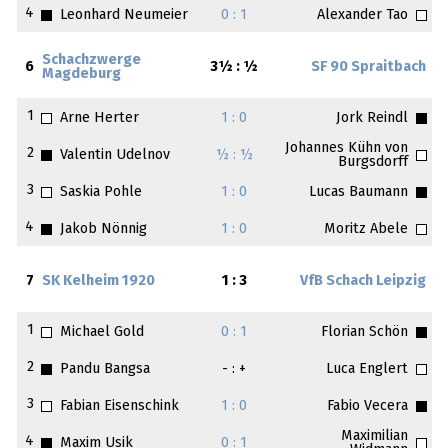
4
Leonhard Neumeier
0 : 1
Alexander Tao
Schachzwerge
6
3½ : ½
SF 90 Spraitbach
Magdeburg
1
Arne Herter
1 : 0
Jork Reindl
Johannes Kühn von
2
Valentin Udelnov
½ : ½
Burgsdorff
3
Saskia Pohle
1 : 0
Lucas Baumann
4
Jakob Nönnig
1 : 0
Moritz Abele
7
SK Kelheim 1920
1 : 3
VfB Schach Leipzig
1
Michael Gold
0 : 1
Florian Schön
2
Pandu Bangsa
- : +
Luca Englert
3
Fabian Eisenschink
1 : 0
Fabio Vecera
Maximilian
4
Maxim Usik
0 : 1