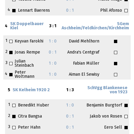
4
Lennart Baerens
0 : 1
Phil Afonso
SK Doppelbauer
SGem
4
3 : 1
Kiel
Aschheim/Feldkirchen/Kirchheim
1
Keyvan Farokhi
1 : 0
David Mehlhorn
2
Jonas Rempe
0 : 1
Andra's Centgraf
Julian
3
1 : 0
Fabian Müller
Steinbach
Peter
4
1 : 0
Aiman El Sewisy
Woltmann
SchVgg Blankenese
5
SK Kelheim 1920 2
1 : 3
von 1923
1
Benedikt Huber
1 : 0
Benjamin Burgtorf
2
Citra Bangsa
0 : 1
Jakob von Rosen
3
Peter Hahn
0 : 1
Eero Sell