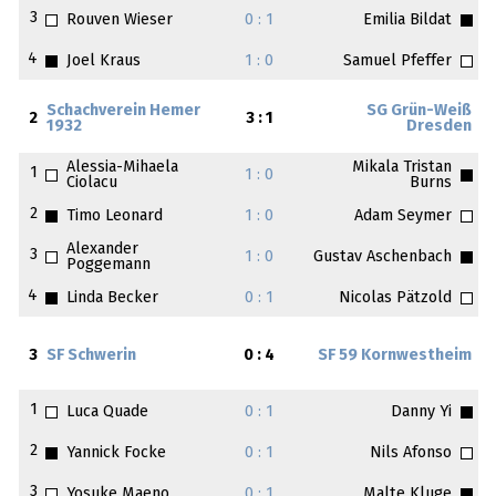
3
Rouven Wieser
0 : 1
Emilia Bildat
4
Joel Kraus
1 : 0
Samuel Pfeffer
Schachverein Hemer
SG Grün-Weiß
2
3 : 1
1932
Dresden
Alessia-Mihaela
Mikala Tristan
1
1 : 0
Ciolacu
Burns
2
Timo Leonard
1 : 0
Adam Seymer
Alexander
3
1 : 0
Gustav Aschenbach
Poggemann
4
Linda Becker
0 : 1
Nicolas Pätzold
3
SF Schwerin
0 : 4
SF 59 Kornwestheim
1
Luca Quade
0 : 1
Danny Yi
2
Yannick Focke
0 : 1
Nils Afonso
3
Yosuke Maeno
0 : 1
Malte Kluge