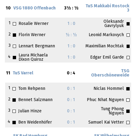
TuS Makkabi Rostock
10
VSG 1880 Offenbach
3½ : ½
3
Oleksandr
1
Rosalie Werner
1 : 0
Gavrylyuk
2
Florin Werner
½ : ½
Leonid Markovych
3
Lennart Bergmann
1 : 0
Maximilian Mochtak
Laura Michaela
4
1 : 0
Edgar Emil Garde
Dixon Quiroz
TSG
11
TuS Varrel
0 : 4
Oberschöneweide
1
Tom Rehpenn
0 : 1
Niclas Hommel
2
Bennet Salzmann
0 : 1
Phuc Nhat Nguyen
Tung Phong
3
Julian Hinze
0 : 1
Nguyen
4
Ben Weidenhöfer
0 : 1
Samuel Kai Vetter