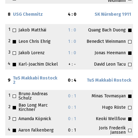
Widmann
8
USG Chemnitz
4 : 0
SK Nürnberg 1911
1
Jakob Matthäi
1 : 0
Quang Bach Duong
2
Leon Chris Ehrig
1 : 0
Benedict Weinmann
3
Jakob Lorenz
1 : 0
Jonas Heemann
4
Karl-Joachim Dickel
+ : -
David Leon Tacu
TuS Makkabi Rostock
9
0 : 4
TuS Makkabi Rostock
2
Bruno Andreas
1
0 : 1
Minas Tovmasyan
Schulz
Bao Long Marc
2
0 : 1
Hugo Röste
Kirchner
3
Amanda Köpnick
0 : 1
Keoki Wellßow
Joris Frederik
4
Aaron Falkenberg
0 : 1
Janssen