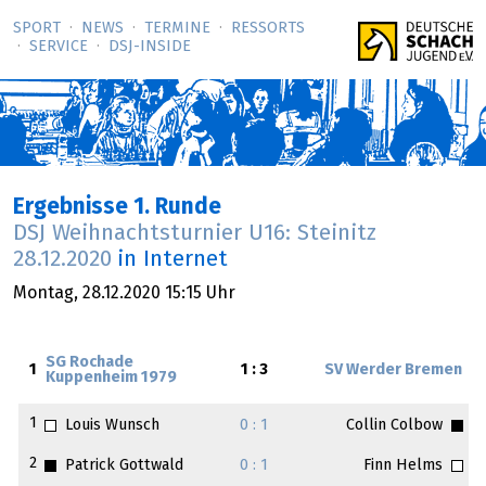
SPORT
NEWS
TERMINE
RESSORTS
SERVICE
DSJ-­INSIDE
Ergebnisse 1. Runde
DSJ Weihnachtsturnier U16: Steinitz
28.12.2020
in Internet
Montag,
28.12.2020
15:15 Uhr
SG Rochade
1
1 : 3
SV Werder Bremen
Kuppenheim 1979
1
Louis Wunsch
0 : 1
Collin Colbow
2
Patrick Gottwald
0 : 1
Finn Helms