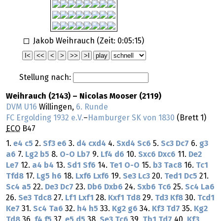
Jakob Weihrauch (Zeit:
0:05:15
)
Stellung nach:
Weihrauch (2143) – Nicolas Mooser (2119)
DVM U16
Willingen,
6. Runde
FC Ergolding 1932 e.V.
–
Hamburger SK von 1830
(Brett 1)
ECO
B47
1.
e4
c5
2.
Sf3
e6
3.
d4
cxd4
4.
Sxd4
Sc6
5.
Sc3
Dc7
6.
g3
a6
7.
Lg2
b5
8.
O-O
Lb7
9.
Lf4
d6
10.
Sxc6
Dxc6
11.
De2
Le7
12.
a4
b4
13.
Sd1
Sf6
14.
Te1
O-O
15.
b3
Tac8
16.
Tc1
Tfd8
17.
Lg5
h6
18.
Lxf6
Lxf6
19.
Se3
Lc3
20.
Ted1
Dc5
21.
Sc4
a5
22.
De3
Dc7
23.
Db6
Dxb6
24.
Sxb6
Tc6
25.
Sc4
La6
26.
Se3
Tdc8
27.
Lf1
Lxf1
28.
Kxf1
Td8
29.
Td3
Kf8
30.
Tcd1
Ke7
31.
Sc4
Ta6
32.
h4
h5
33.
Kg2
g6
34.
Kf3
Td7
35.
Kg2
Td8
36.
f4
f5
37.
e5
d5
38.
Se3
Tc6
39.
Tb1
Td7
40.
Kf3