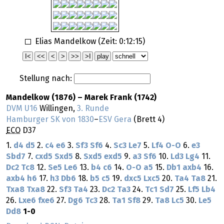
Elias Mandelkow (Zeit:
0:12:15
)
Stellung nach:
Mandelkow (1876) – Marek Frank (1742)
DVM U16
Willingen,
3. Runde
Hamburger SK von 1830
–
ESV Gera
(Brett 4)
ECO
D37
1.
d4
d5
2.
c4
e6
3.
Sf3
Sf6
4.
Sc3
Le7
5.
Lf4
O-O
6.
e3
Sbd7
7.
cxd5
Sxd5
8.
Sxd5
exd5
9.
a3
Sf6
10.
Ld3
Lg4
11.
Dc2
Tc8
12.
Se5
Le6
13.
b4
c6
14.
O-O
a5
15.
Db1
axb4
16.
axb4
h6
17.
h3
Db6
18.
b5
c5
19.
dxc5
Lxc5
20.
Ta4
Ta8
21.
Txa8
Txa8
22.
Sf3
Ta4
23.
Dc2
Ta3
24.
Tc1
Sd7
25.
Lf5
Lb4
26.
Lxe6
fxe6
27.
Dg6
Tc3
28.
Ta1
Sf8
29.
Ta8
Lc5
30.
Le5
Dd8
1-0