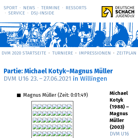
SPORT
NEWS
TERMINE
RESSORTS
SERVICE
DSJ-­INSIDE
DVM 2020 STARTSEITE
TURNIERE
IMPRESSIONEN
ZEITPLAN
Partie: Michael Kotyk–Magnus Müller
DVM U16
23.
–
27.06.2021
in Willingen
Michael
Magnus Müller (Zeit:
0:01:49
)
Kotyk
(1988) –
Magnus
Müller
(2003)
DVM U16