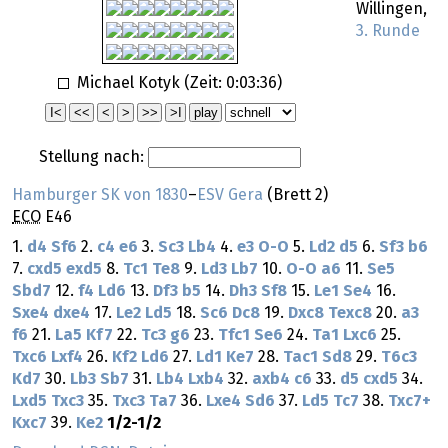
Willingen,
3. Runde
Michael Kotyk (Zeit:
0:03:36
)
Stellung nach:
Hamburger SK von 1830
–
ESV Gera
(Brett 2)
ECO
E46
1.
d4
Sf6
2.
c4
e6
3.
Sc3
Lb4
4.
e3
O-O
5.
Ld2
d5
6.
Sf3
b6
7.
cxd5
exd5
8.
Tc1
Te8
9.
Ld3
Lb7
10.
O-O
a6
11.
Se5
Sbd7
12.
f4
Ld6
13.
Df3
b5
14.
Dh3
Sf8
15.
Le1
Se4
16.
Sxe4
dxe4
17.
Le2
Ld5
18.
Sc6
Dc8
19.
Dxc8
Texc8
20.
a3
f6
21.
La5
Kf7
22.
Tc3
g6
23.
Tfc1
Se6
24.
Ta1
Lxc6
25.
Txc6
Lxf4
26.
Kf2
Ld6
27.
Ld1
Ke7
28.
Tac1
Sd8
29.
T6c3
Kd7
30.
Lb3
Sb7
31.
Lb4
Lxb4
32.
axb4
c6
33.
d5
cxd5
34.
Lxd5
Txc3
35.
Txc3
Ta7
36.
Lxe4
Sd6
37.
Ld5
Tc7
38.
Txc7+
Kxc7
39.
Ke2
1/2-1/2