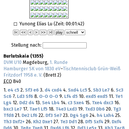
Yunong Elias Lu (Zeit:
00:01:42
)
Stellung nach:
Burlutskaia (1355)
DVM U10
Magdeburg,
1. Runde
Hamburger SK von 1830 eV
–
Tischtennisclub Grün-Weiß
Fritzdorf 1958 e. V.
(Brett 2)
ECO
B40
1.
e4
c5
2.
Sf3
e6
3.
d4
cxd4
4.
Sxd4
Lc5
5.
Sb3
Le7
6.
Sc3
Sc6
7.
Ld3
Sf6
8.
O-O
O-O
9.
Lf4
d5
10.
exd5
exd5
11.
Te1
Lg4
12.
Dd2
d4
13.
Se4
Lb4
14.
c3
Sxe4
15.
Txe4
dxc3
16.
bxc3
Le7
17.
Tae1
Lf5
18.
T4e3
Lxd3
19.
Txd3
Db6
20.
Tg3
Tfd8
21.
De2
Lf6
22.
Df3
Se7
23.
Dg4
Sg6
24.
h4
Lxh4
25.
Th3
Dxf2+
26.
Kh2
Dxe1
27.
Te3
Dd1
28.
Df5
Sxf4
29.
Dxf4
Dd6
30.
Te8+
Txe8
31.
Dxd6
Lf6
32.
Dd3
Le5+
33.
Kh3
Tac8