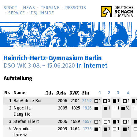
SPORT
NEWS
TERMINE
RESSORTS
SERVICE
DSJ-­INSIDE
Heinrich-Hertz-Gymnasium Berlin
DSO WK 3
08.
–
15.06.2020
in Internet
Aufstellung
Nr.
Name
Tit.
Geb.
DWZ
Elo
1
2
3
4
1
BaoAnh Le Bui
2006
2104
2149
1
0
1
1
2
Ngoc Hai-
2005
1825
1826
1
1
1
½
Dang Ho
3
Stefan Ellert
2006
1689
1657
1
1
1
1
4
Veronika
2009
1464
1273
1
1
1
1
Lorenz