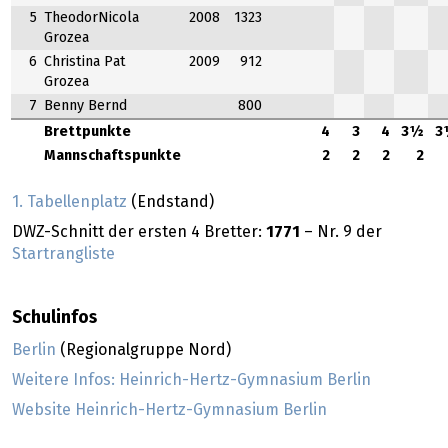
5
TheodorNicola
2008
1323
Grozea
6
Christina Pat
2009
912
Grozea
7
Benny Bernd
800
Brettpunkte
4
3
4
3½
3
Mannschaftspunkte
2
2
2
2
1. Tabellenplatz
(Endstand)
DWZ-Schnitt der ersten 4 Bretter:
1771
– Nr. 9 der
Startrangliste
Schulinfos
Berlin
(Regionalgruppe Nord)
Weitere Infos: Heinrich-Hertz-Gymnasium Berlin
Website Heinrich-Hertz-Gymnasium Berlin