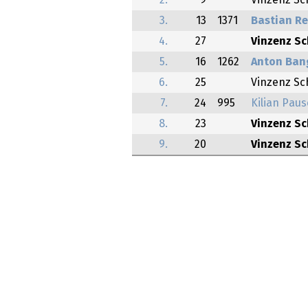
2.
9
Vinzenz Sc
3.
13
1371
Bastian R
4.
27
Vinzenz Sc
5.
16
1262
Anton Ban
6.
25
Vinzenz Sc
7.
24
995
Kilian Paus
8.
23
Vinzenz Sc
9.
20
Vinzenz Sc