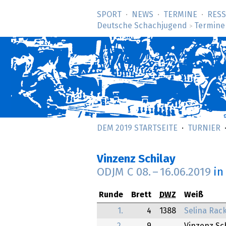
SPORT
NEWS
TERMINE
RES
Deutsche Schachjugend
Termine
>
DEM 2019 STARTSEITE
TURNIER
Vinzenz Schilay
ODJM C
08.
–
16.06.2019
in
Runde
Brett
DWZ
Weiß
1.
4
1388
Selina Rac