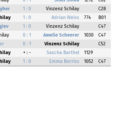
hilay
0 : 1
Silas Sinka
1292
C02
eyher
1 : 0
Vinzenz Schilay
C28
hilay
1 : 0
Adrian Weiss
774
B01
giev
1 : 0
Vinzenz Schilay
C47
hilay
0 : 1
Amelie Scheerer
1030
C47
er
0 : 1
Vinzenz Schilay
C52
hilay
+ : -
Sascha Barthel
1129
hilay
1 : 0
Emma Borriss
1052
C47