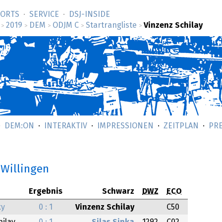
SORTS
SERVICE
DSJ-­INSIDE
2019
DEM
ODJM C
Startrangliste
Vinzenz Schilay
>
>
>
>
>
DEM:ON
INTERAKTIV
IMPRESSIONEN
ZEITPLAN
PR
 Willingen
Ergebnis
Schwarz
DWZ
ECO
ky
0 : 1
Vinzenz Schilay
C50