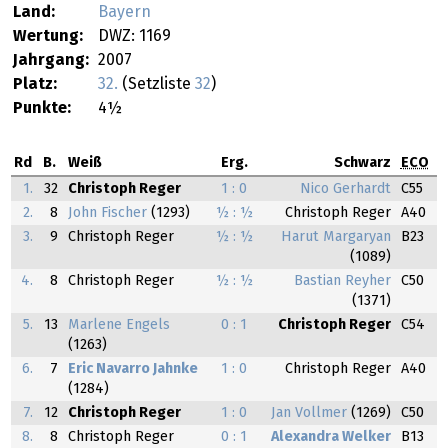
Land:
Bayern
Wertung:
DWZ: 1169
Jahrgang:
2007
Platz:
32.
(Setzliste
32
)
Punkte:
4½
Rd
B.
Weiß
Erg.
Schwarz
ECO
1.
32
Christoph Reger
1 : 0
Nico Gerhardt
C55
2.
8
John Fischer
(1293)
½ : ½
Christoph Reger
A40
3.
9
Christoph Reger
½ : ½
Harut Margaryan
B23
(1089)
4.
8
Christoph Reger
½ : ½
Bastian Reyher
C50
(1371)
5.
13
Marlene Engels
0 : 1
Christoph Reger
C54
(1263)
6.
7
Eric Navarro Jahnke
1 : 0
Christoph Reger
A40
(1284)
7.
12
Christoph Reger
1 : 0
Jan Vollmer
(1269)
C50
8.
8
Christoph Reger
0 : 1
Alexandra Welker
B13