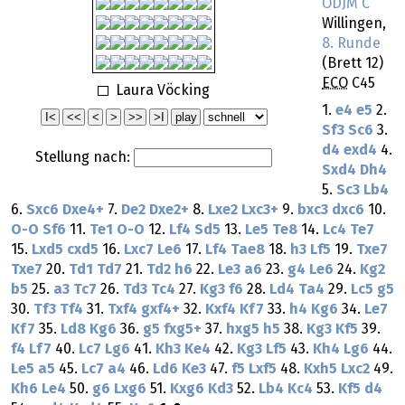
ODJM C
Willingen,
8. Runde
(Brett 12)
ECO
C45
Laura Vöcking
1.
e4
e5
2.
Sf3
Sc6
3.
d4
exd4
4.
Stellung nach:
Sxd4
Dh4
5.
Sc3
Lb4
6.
Sxc6
Dxe4+
7.
De2
Dxe2+
8.
Lxe2
Lxc3+
9.
bxc3
dxc6
10.
O-O
Sf6
11.
Te1
O-O
12.
Lf4
Sd5
13.
Le5
Te8
14.
Lc4
Te7
15.
Lxd5
cxd5
16.
Lxc7
Le6
17.
Lf4
Tae8
18.
h3
Lf5
19.
Txe7
Txe7
20.
Td1
Td7
21.
Td2
h6
22.
Le3
a6
23.
g4
Le6
24.
Kg2
b5
25.
a3
Tc7
26.
Td3
Tc4
27.
Kg3
f6
28.
Ld4
Ta4
29.
Lc5
g5
30.
Tf3
Tf4
31.
Txf4
gxf4+
32.
Kxf4
Kf7
33.
h4
Kg6
34.
Le7
Kf7
35.
Ld8
Kg6
36.
g5
fxg5+
37.
hxg5
h5
38.
Kg3
Kf5
39.
f4
Lf7
40.
Lc7
Lg6
41.
Kh3
Ke4
42.
Kg3
Lf5
43.
Kh4
Lg6
44.
Le5
a5
45.
Lc7
a4
46.
Ld6
Ke3
47.
f5
Lxf5
48.
Kxh5
Lxc2
49.
Kh6
Le4
50.
g6
Lxg6
51.
Kxg6
Kd3
52.
Lb4
Kc4
53.
Kf5
d4