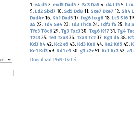
1.
e4
d5
2.
exd5
Dxd5
3.
Sc3
Da5
4.
d4
Lf5
5.
Lc4
9.
Ld2
Sbd7
10.
Sd5
Dd8
11.
Sxe7
Dxe7
12.
Sh4
Dxd4+
16.
Kh1
Dxd5
17.
fxg6
hxg6
18.
Lc3
Sf6
19
a5
22.
Td4
Se4
23.
Td3
Thc8
24.
Tdf3
f6
25.
h3
S
Tfe3
T8c6
29.
Tg3
Txc3
30.
Txg6
Kf7
31.
Tg4
Tx
T2c3
35.
Te3
Txa3
36.
Txa3
Tc2
37.
Kg3
d4
38.
Kf
Kd3
b4
42.
Kc2
e5
43.
Kd3
Ke6
44.
Ke2
Kd5
45.
K
Ke1
Kd3
49.
Kd1
e3
50.
g3
c2+
51.
Kc1
Kc3
52.
a3
Download PGN-Datei