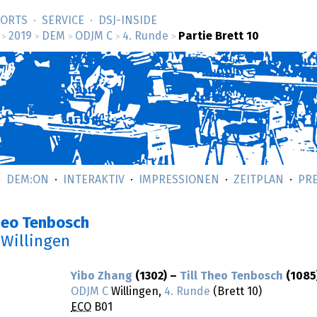
SORTS
SERVICE
DSJ-­INSIDE
2019
DEM
ODJM C
4. Runde
Partie Brett 10
>
>
>
>
>
DEM:ON
INTERAKTIV
IMPRESSIONEN
ZEITPLAN
PR
Theo Tenbosch
 Willingen
Yibo Zhang
(1302) –
Till Theo Tenbosch
(1085
ODJM C
Willingen,
4. Runde
(Brett 10)
ECO
B01