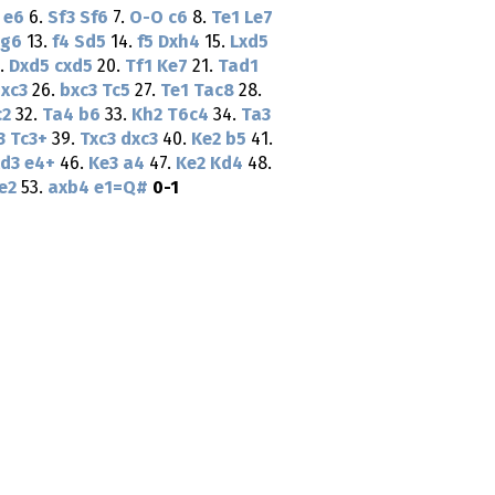
e6
6.
Sf3
Sf6
7.
O-O
c6
8.
Te1
Le7
Lg6
13.
f4
Sd5
14.
f5
Dxh4
15.
Lxd5
.
Dxd5
cxd5
20.
Tf1
Ke7
21.
Tad1
xc3
26.
bxc3
Tc5
27.
Te1
Tac8
28.
c2
32.
Ta4
b6
33.
Kh2
T6c4
34.
Ta3
3
Tc3+
39.
Txc3
dxc3
40.
Ke2
b5
41.
d3
e4+
46.
Ke3
a4
47.
Ke2
Kd4
48.
e2
53.
axb4
e1=Q#
0-1