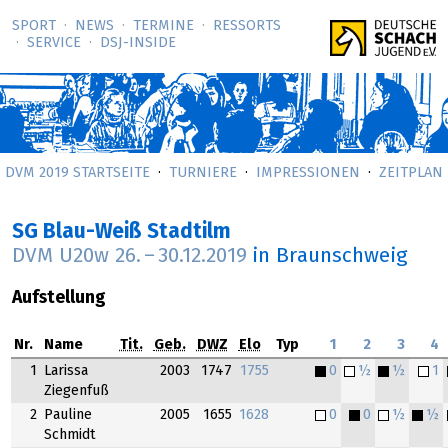
SPORT
NEWS
TERMINE
RESSORTS
SERVICE
DSJ-­INSIDE
DVM 2019 STARTSEITE
TURNIERE
IMPRESSIONEN
ZEITPLAN
SG Blau-Weiß Stadtilm
DVM U20w
26.
–
30.12.2019
in Braunschweig
Aufstellung
Nr.
Name
Tit.
Geb.
DWZ
Elo
Typ
1
2
3
4
1
Larissa
2003
1747
1755
0
½
½
1
Ziegenfuß
2
Pauline
2005
1655
1628
0
0
½
½
Schmidt