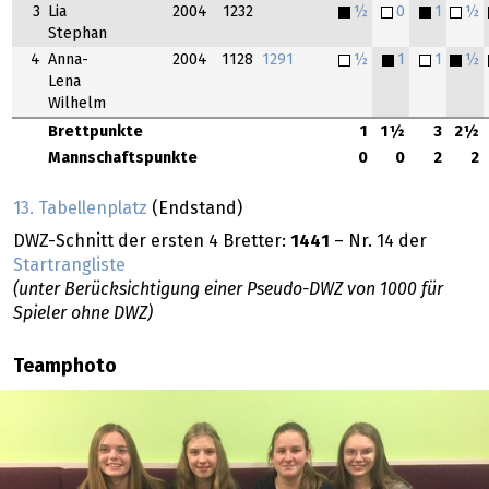
3
Lia
2004
1232
½
0
1
½
Stephan
4
Anna-
2004
1128
1291
½
1
1
½
Lena
Wilhelm
Brettpunkte
1
1½
3
2½
Mannschaftspunkte
0
0
2
2
13. Tabellenplatz
(Endstand)
DWZ-Schnitt der ersten 4 Bretter:
1441
– Nr. 14 der
Startrangliste
(unter Berücksichtigung einer Pseudo-DWZ von 1000 für
Spieler ohne DWZ)
Teamphoto