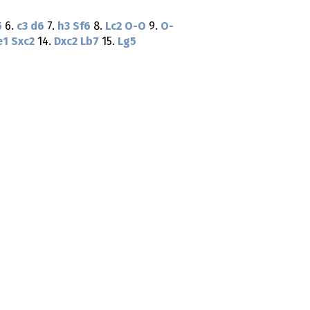
5
6.
c3
d6
7.
h3
Sf6
8.
Lc2
O-O
9.
O-
e1
Sxc2
14.
Dxc2
Lb7
15.
Lg5