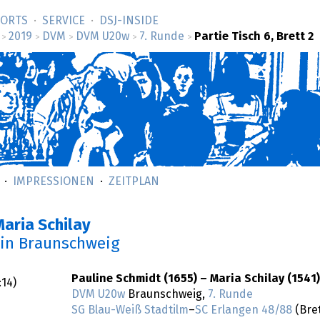
SORTS
SERVICE
DSJ-­INSIDE
2019
DVM
DVM U20w
7. Runde
Partie Tisch 6, Brett 2
>
>
>
>
>
IMPRESSIONEN
ZEITPLAN
Maria Schilay
in Braunschweig
Pauline Schmidt (1655) – Maria Schilay (1541)
:14
)
DVM U20w
Braunschweig,
7. Runde
SG Blau-Weiß Stadtilm
–
SC Erlangen 48/88
(Bret