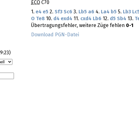
ECO
C70
1.
e4
e5
2.
Sf3
Sc6
3.
Lb5
a6
4.
La4
b5
5.
Lb3
Lc
O
Te8
10.
d4
exd4
11.
cxd4
Lb6
12.
d5
Sb4
13.
T
Übertragungsfehler, weitere Züge fehlen
0-1
Download PGN-Datei
09:23
)