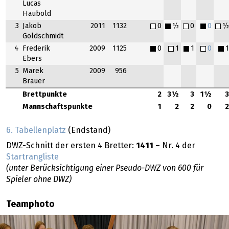
Lucas
Haubold
3
Jakob
2011
1132
0
½
0
0
Goldschmidt
4
Frederik
2009
1125
0
1
1
0
Ebers
5
Marek
2009
956
Brauer
Brettpunkte
2
3½
3
1½
Mannschaftspunkte
1
2
2
0
6. Tabellenplatz
(Endstand)
DWZ-Schnitt der ersten 4 Bretter:
1411
– Nr. 4 der
Startrangliste
(unter Berücksichtigung einer Pseudo-DWZ von 600 für
Spieler ohne DWZ)
Teamphoto