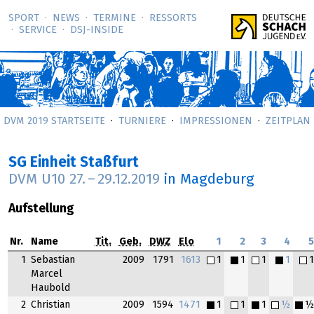
SPORT
NEWS
TERMINE
RESSORTS
SERVICE
DSJ-­INSIDE
DVM 2019 STARTSEITE
TURNIERE
IMPRESSIONEN
ZEITPLAN
SG Einheit Staßfurt
DVM U10
27.
–
29.12.2019
in Magdeburg
Aufstellung
Nr.
Name
Tit.
Geb.
DWZ
Elo
1
2
3
4
1
Sebastian
2009
1791
1613
1
1
1
1
Marcel
Haubold
2
Christian
2009
1594
1471
1
1
1
½