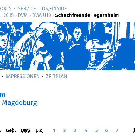
SORTS
SERVICE
DSJ-­INSIDE
2019
DVM
DVM U10
Schachfreunde Tegernheim
>
>
>
>
IMPRESSIONEN
ZEITPLAN
im
n Magdeburg
.
Geb.
DWZ
Elo
1
2
3
4
5
6
7