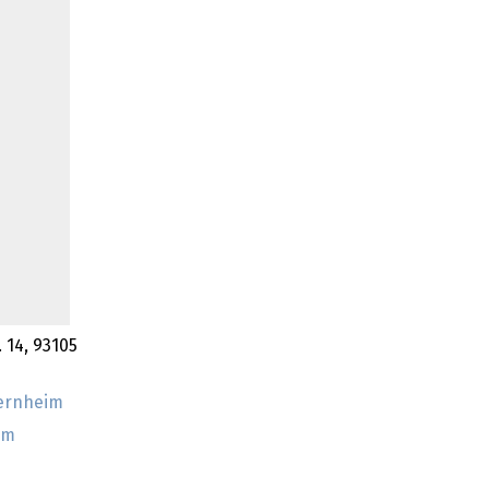
 14, 93105
gernheim
im