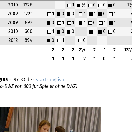
2010
1226
1
½
0
0
0
1
2009
1221
1
0
0
1
1
0
1
2009
893
0
1
1
1
0
1
1
2010
600
1
0
0
1
0
0
2012
894
0
1
0
2
2
2
2½
2
1
2
13
1
1
1
2
1
0
1
985
– Nr. 33 der
Startrangliste
do-DWZ von 600 für Spieler ohne DWZ)