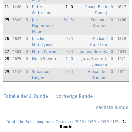
24
1468
0
Peter
1 : 0
Quang Bach
0
1647
Woltmann
Duong
25
1645
0
Jan
½ : ½
Emanuel
0
1466
Hagenbeck-
Krömer
Hübert
26
1632
0
Joachim
0 : 1
Michael
0
1378
Morczynski
Honstein
27
1363
0
Florin Werner
0 : 1
Jannes Gerdes
0
1631
28
1625
0
Noah Weyerer
1 : 0
Joris Frederik
0
1274
Janssen
29
1167
0
Sebastian
0 : 1
Alexander
0
1611
Langen
Brunner
Tabelle der 2. Runde
vorherige Runde
nächste Runde
Deutsche Schachjugend
Termine
2019
DEM
DEM U12
2.
>
>
>
>
>
Runde