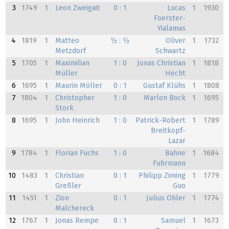
3
1749
1
Leon Zweigait
0 : 1
Lucas
1
1930
Foerster-
Yialamas
4
1819
1
Matteo
½ : ½
Oliver
1
1732
Metzdorf
Schwartz
5
1705
1
Maximilian
1 : 0
Jonas Christian
1
1818
Müller
Hecht
6
1695
1
Maurin Möller
0 : 1
Gustaf Klühs
1
1808
7
1804
1
Christopher
1 : 0
Marlon Bock
1
1695
Stork
8
1695
1
John Heinrich
1 : 0
Patrick-Robert
1
1789
Breitkopf-
Lazar
9
1784
1
Florian Fuchs
1 : 0
Bahne
1
1684
Fuhrmann
10
1483
1
Christian
0 : 1
Philipp Ziming
1
1779
Greßler
Guo
11
1451
1
Zion
0 : 1
Julius Ohler
1
1774
Malchereck
12
1767
1
Jonas Rempe
0 : 1
Samuel
1
1673