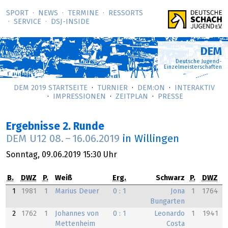
SPORT
NEWS
TERMINE
RESSORTS
SERVICE
DSJ-­INSIDE
DEM
Deutsche Jugend-
Einzelmeisterschaften
DEM 2019 STARTSEITE
TURNIER
DEM:ON
INTERAKTIV
IMPRESSIONEN
ZEITPLAN
PRESSE
Ergebnisse 2. Runde
DEM U12
08.
–
16.06.2019
in Willingen
Sonntag,
09.06.2019
15:30 Uhr
B.
DWZ
P.
Weiß
Erg.
Schwarz
P.
DWZ
1
1981
1
Marius Deuer
0 : 1
Jona
1
1764
Bungarten
2
1762
1
Johannes von
0 : 1
Leonardo
1
1941
Mettenheim
Costa