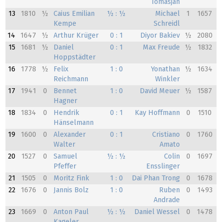
Tomasjan
13
1810
½
Caius Emilian
½ : ½
Michael
1
1657
Kempe
Schreidl
14
1647
½
Arthur Krüger
0 : 1
Diyor Bakiev
½
2080
15
1681
½
Daniel
0 : 1
Max Freude
½
1832
Hoppstädter
16
1778
½
Felix
1 : 0
Yonathan
½
1634
Reichmann
Winkler
17
1941
0
Bennet
1 : 0
David Meuer
½
1587
Hagner
18
1834
0
Hendrik
0 : 1
Kay Hoffmann
0
1510
Hänselmann
19
1600
0
Alexander
0 : 1
Cristiano
0
1760
Walter
Amato
20
1527
0
Samuel
½ : ½
Colin
0
1697
Pfeffer
Ensslinger
21
1505
0
Moritz Fink
1 : 0
Dai Phan Trong
0
1678
22
1676
0
Jannis Bolz
1 : 0
Ruben
0
1493
Andrade
23
1669
0
Anton Paul
½ : ½
Daniel Wessel
0
1478
Kageler