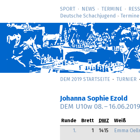
SPORT
NEWS
TERMINE
RES
Deutsche Schachjugend
Termine
>
DEM 2019 STARTSEITE
TURNIER
Johanna Sophie Ezold
DEM U10w
08.
–
16.06.201
Runde
Brett
DWZ
Weiß
1.
1
1415
Emma Oellr