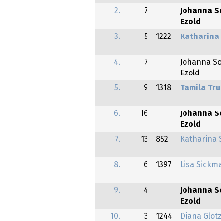
2.
7
Johanna S
Ezold
3.
5
1222
Katharina
4.
7
Johanna S
Ezold
5.
9
1318
Tamila Tru
6.
16
Johanna S
Ezold
7.
13
852
Katharina 
8.
6
1397
Lisa Sickm
9.
4
Johanna S
Ezold
10.
3
1244
Diana Glot