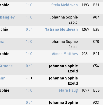
ophie
1 : 0
Stela Moldovan
1193
B21
 Bangiev
1 : 0
Johanna Sophie
A07
Ezold
ophie
0 : 1
Tatiana Moldovan
1269
B28
nz
1 : 0
Johanna Sophie
C70
Ezold
ophie
1 : 0
Aimee Matthes
918
B01
Struebel
0 : 1
Johanna Sophie
C54
Ezold
ann
- : +
Johanna Sophie
Ezold
ophie
1 : 0
Mara Haug
1097
B08
z
0 : 1
Johanna Sophie
A22