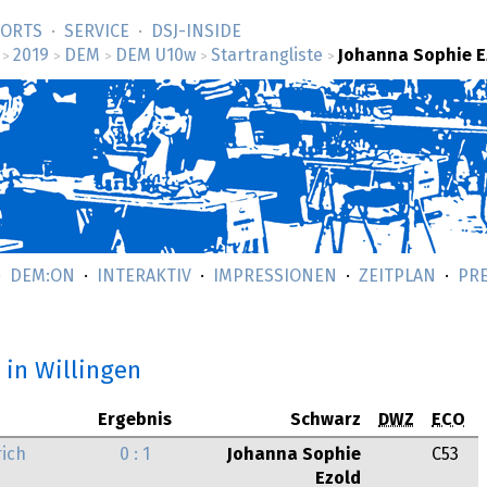
SORTS
SERVICE
DSJ-­INSIDE
2019
DEM
DEM U10w
Startrangliste
Johanna Sophie E
>
>
>
>
>
DEM:ON
INTERAKTIV
IMPRESSIONEN
ZEITPLAN
PR
9
in Willingen
Ergebnis
Schwarz
DWZ
ECO
ich
0 : 1
Johanna Sophie
C53
Ezold