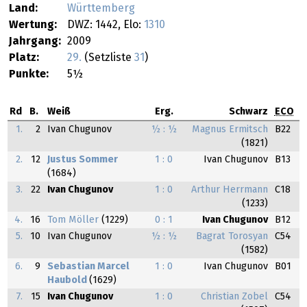
Land:
Württemberg
Wertung:
DWZ: 1442, Elo:
1310
Jahrgang:
2009
Platz:
29.
(Setzliste
31
)
Punkte:
5½
Rd
B.
Weiß
Erg.
Schwarz
ECO
1.
2
Ivan Chugunov
½ : ½
Magnus Ermitsch
B22
(1821)
2.
12
Justus Sommer
1 : 0
Ivan Chugunov
B13
(1684)
3.
22
Ivan Chugunov
1 : 0
Arthur Herrmann
C18
(1233)
4.
16
Tom Möller
(1229)
0 : 1
Ivan Chugunov
B12
5.
10
Ivan Chugunov
½ : ½
Bagrat Torosyan
C54
(1582)
6.
9
Sebastian Marcel
1 : 0
Ivan Chugunov
B01
Haubold
(1629)
7.
15
Ivan Chugunov
1 : 0
Christian Zobel
C54