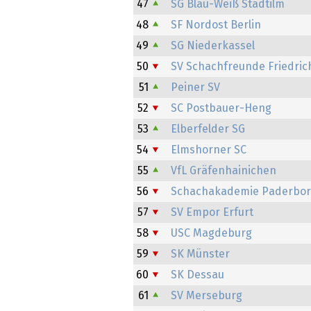
47
SG Blau-Weiß Stadtilm
48
SF Nordost Berlin
49
SG Niederkassel
50
SV Schachfreunde Friedri
51
Peiner SV
52
SC Postbauer-Heng
53
Elberfelder SG
54
Elmshorner SC
55
VfL Gräfenhainichen
56
Schachakademie Paderbo
57
SV Empor Erfurt
58
USC Magdeburg
59
SK Münster
60
SK Dessau
61
SV Merseburg