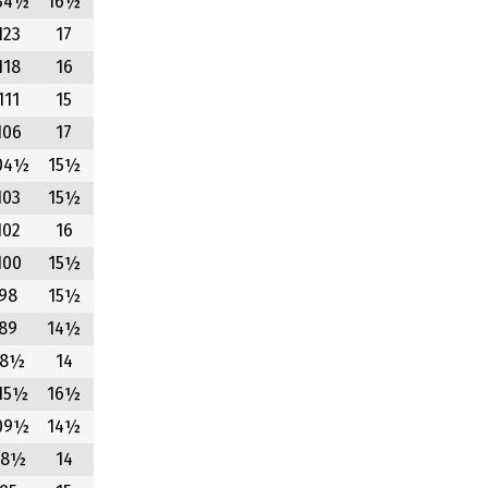
34½
16½
123
17
118
16
111
15
106
17
04½
15½
103
15½
102
16
100
15½
98
15½
89
14½
78½
14
15½
16½
09½
14½
98½
14