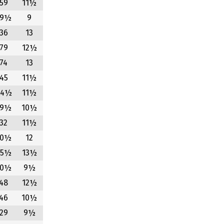
59
11½
39½
9
36
13
79
12½
74
13
45
11½
44½
11½
39½
10½
32
11½
70½
12
55½
13½
50½
9½
48
12½
46
10½
29
9½