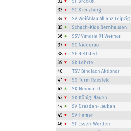
32
SF Brackel
33
SC Kreuzberg
34
SV Weißblau Allianz Leipzig
35
Schach-Kids Bernhausen
36
SSV Vimaria 91 Weimar
37
SC Nidderau
38
SF Hettstedt
39
SK Lehrte
40
TSV Bindlach Aktionär
41
SG Turm Raesfeld
42
SK Neumarkt
43
SK König Plauen
44
SV Dresden-Leuben
45
SV Hemer
46
SF Essen-Werden