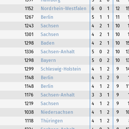
1397
Hamburg
5
2
0
12
1152
Nordrhein-Westfalen
6
0
1
12
1
1267
Berlin
5
1
1
11
1243
Sachsen
4
2
1
10
1301
Sachsen
4
2
1
10
1298
Baden
4
2
1
10
1
1336
Sachsen-Anhalt
5
0
2
10
1
1298
Bayern
5
0
2
10
1
1299
Schleswig-Holstein
4
1
2
9
1
1148
Berlin
4
1
2
9
1148
Berlin
4
1
2
9
1
1176
Sachsen-Anhalt
3
3
1
9
1219
Sachsen
4
1
2
9
1038
Niedersachsen
4
1
2
9
1
1118
Thüringen
4
1
2
9