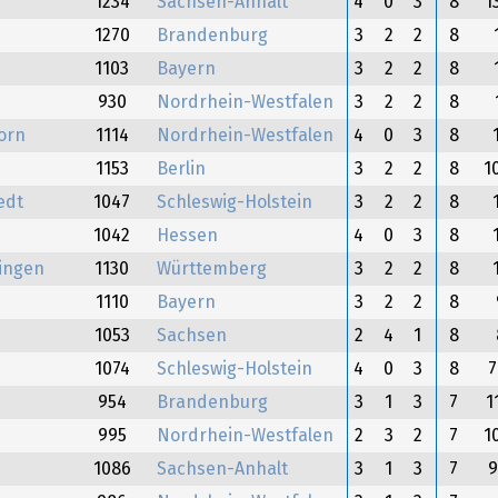
1234
Sachsen-Anhalt
4
0
3
8
1
1270
Brandenburg
3
2
2
8
1103
Bayern
3
2
2
8
930
Nordrhein-Westfalen
3
2
2
8
orn
1114
Nordrhein-Westfalen
4
0
3
8
1153
Berlin
3
2
2
8
1
edt
1047
Schleswig-Holstein
3
2
2
8
1042
Hessen
4
0
3
8
ingen
1130
Württemberg
3
2
2
8
1110
Bayern
3
2
2
8
1053
Sachsen
2
4
1
8
1074
Schleswig-Holstein
4
0
3
8
954
Brandenburg
3
1
3
7
1
995
Nordrhein-Westfalen
2
3
2
7
1
1086
Sachsen-Anhalt
3
1
3
7