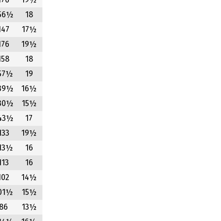
176
19½
56½
18
147
17½
176
19½
158
18
57½
19
39½
16½
30½
15½
43½
17
133
19½
13½
16
113
16
102
14½
01½
15½
86
13½