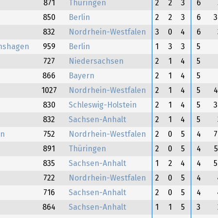
871
Thüringen
2
2
3
6
850
Berlin
2
2
3
6
832
Nordrhein-Westfalen
3
0
4
6
chshagen
959
Berlin
1
3
3
5
727
Niedersachsen
2
1
4
5
866
Bayern
2
1
4
5
1027
Nordrhein-Westfalen
2
1
4
5
830
Schleswig-Holstein
2
1
4
5
832
Sachsen-Anhalt
2
1
4
5
rn
752
Nordrhein-Westfalen
2
0
5
4
891
Thüringen
2
0
5
4
835
Sachsen-Anhalt
1
2
4
4
722
Nordrhein-Westfalen
2
0
5
4
716
Sachsen-Anhalt
2
0
5
4
864
Sachsen-Anhalt
1
1
5
3