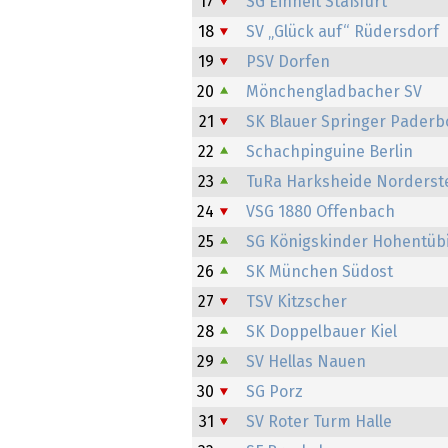
17
SG Einheit Staßfurt
18
SV „Glück auf“ Rüdersdorf
19
PSV Dorfen
20
Mönchengladbacher SV
21
SK Blauer Springer Paderb
22
Schachpinguine Berlin
23
TuRa Harksheide Norderst
24
VSG 1880 Offenbach
25
SG Königskinder Hohentüb
26
SK München Südost
27
TSV Kitzscher
28
SK Doppelbauer Kiel
29
SV Hellas Nauen
30
SG Porz
31
SV Roter Turm Halle