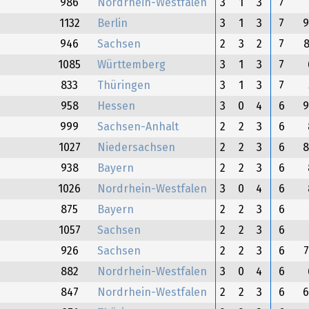
986
Nordrhein-Westfalen
3
1
3
7
1132
Berlin
3
1
3
7
946
Sachsen
2
3
2
7
1085
Württemberg
3
1
3
7
833
Thüringen
3
1
3
7
958
Hessen
3
0
4
6
999
Sachsen-Anhalt
2
2
3
6
1027
Niedersachsen
2
2
3
6
938
Bayern
2
2
3
6
1026
Nordrhein-Westfalen
3
0
4
6
875
Bayern
2
2
3
6
1057
Sachsen
2
2
3
6
926
Sachsen
2
2
3
6
882
Nordrhein-Westfalen
3
0
4
6
847
Nordrhein-Westfalen
2
2
3
6