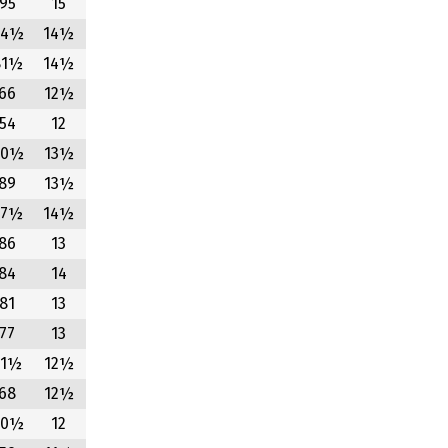
95
15
94½
14½
81½
14½
66
12½
54
12
90½
13½
89
13½
87½
14½
86
13
84
14
81
13
77
13
71½
12½
68
12½
60½
12