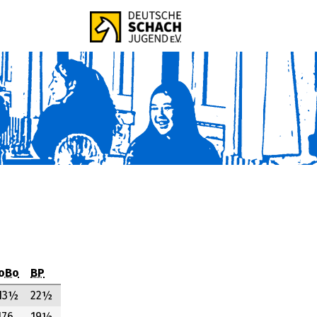
oBo
BP
13½
22½