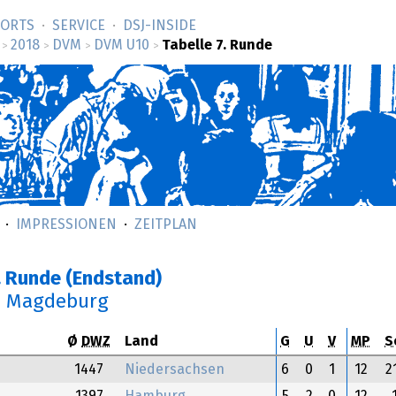
SORTS
SERVICE
DSJ-­INSIDE
2018
DVM
DVM U10
Tabelle 7. Runde
>
>
>
>
IMPRESSIONEN
ZEITPLAN
. Runde (Endstand)
n Magdeburg
Ø
DWZ
Land
G
U
V
MP
S
1447
Niedersachsen
6
0
1
12
2