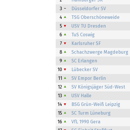
2
Hamburger SK
3
Düsseldorfer SV
4
TSG Oberschöneweide
5
USV TU Dresden
6
TuS Coswig
7
Karlsruher SF
8
Schachzwerge Magdeburg
9
SC Erlangen
10
Lübecker SV
11
SV Empor Berlin
12
SV Königsjäger Süd-West
13
USV Halle
14
BSG Grün-Weiß Leipzig
15
SC Turm Lüneburg
16
VfL 1990 Gera