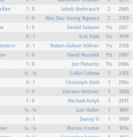
ke
0 : 1
Alexander Krastev
2
2211
rifan
1 : 0
Jakob Weihrauch
2
2065
1 : 0
Alex Dac-Vuong Nguyen
2
2159
ne
1 : 0
Daniel Sulayev
1½
2027
0 : 1
Erik Pahl
1½
1919
nstern
0 : 1
Ruben Gideon Köllner
1½
2138
kov
1 : 0
David Musiolik
1½
2007
1 : 0
Jan Pubantz
1½
2084
t
½ : ½
Collin Colbow
1
2103
0 : 1
Christoph Dahl
1
2054
1 : 0
Hannes Hetzner
1
1880
1 : 0
Michael Kotyk
1
2011
½ : ½
Luis Haller
1
1861
0 : 1
Danny Yi
1
1989
ner
½ : ½
Marius Fromm
1
1974