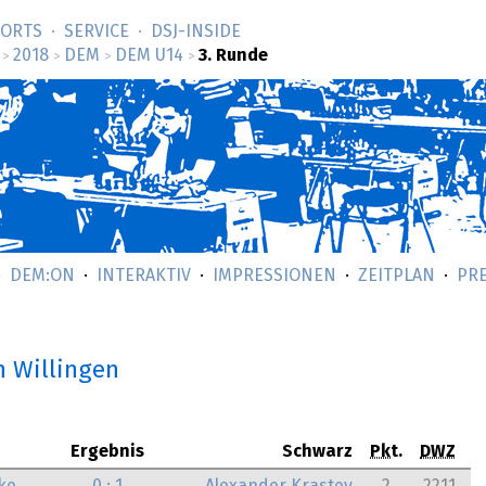
SORTS
SERVICE
DSJ-­INSIDE
2018
DEM
DEM U14
3. Runde
>
>
>
>
DEM:ON
INTERAKTIV
IMPRESSIONEN
ZEITPLAN
PR
n Willingen
Ergebnis
Schwarz
Pkt.
DWZ