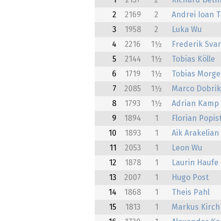
1
2137
2
Richard Beth
2
2169
2
Andrei Ioan T
3
1958
2
Luka Wu
4
2216
1½
Frederik Sva
5
2144
1½
Tobias Kölle
6
1719
1½
Tobias Morge
7
2085
1½
Marco Dobri
8
1793
1½
Adrian Kamp
9
1894
1
Florian Popis
10
1893
1
Aik Arakelian
11
2053
1
Leon Wu
12
1878
1
Laurin Haufe
13
2007
1
Hugo Post
14
1868
1
Theis Pahl
15
1813
1
Markus Kirch